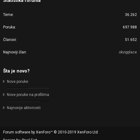
Statistika foruma
Teme
36.262
Poruka
697.988
Članovi
51.652
Najnoviji član
okvipplace
Šta je novo?
Nove poruke
Nove poruke na profilima
Najnovije aktivnosti
Forum software by XenForo™
© 2010-2019 XenForo Ltd.