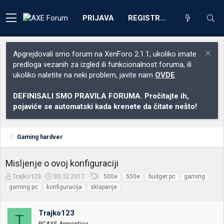
PRIJAVA
REGISTRACIJA
Apgrejdovali smo forum na XenForo 2.1.1, ukoliko imate
predloga vezanih za izgled ili funkcionalnost foruma, ili
ukoliko naletite na neki problem, javite nam
OVDE
DEFINISALI SMO PRAVILA FORUMA. Pročitajte ih,
pojaviće se automatski kada krenete da čitate nešto!
Gaming hardver
Misljenje o ovoj konfiguraciji
Z
D
O
Trajko123
30.12.2017.
500e
550e
budget pc
gaming
a
a
z
gaming pc
konfiguracija
sklapanje
č
t
n
e
u
a
t
m
k
Trajko123
T
n
p
e