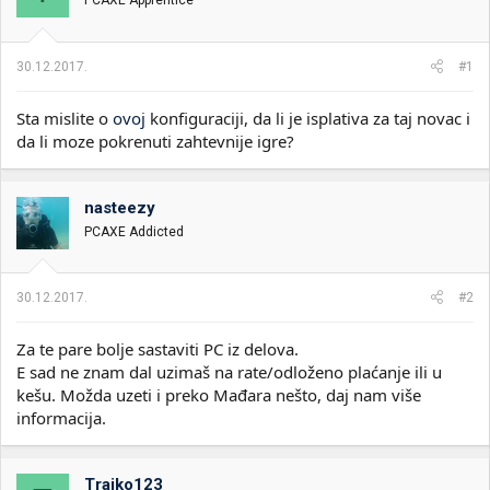
PCAXE Apprentice
i
o
k
k
t
r
30.12.2017.
#1
e
e
m
t
e
a
Sta mislite o
ovoj
konfiguraciji, da li je isplativa za taj novac i
n
da li moze pokrenuti zahtevnije igre?
j
a
nasteezy
PCAXE Addicted
30.12.2017.
#2
Za te pare bolje sastaviti PC iz delova.
E sad ne znam dal uzimaš na rate/odloženo plaćanje ili u
kešu. Možda uzeti i preko Mađara nešto, daj nam više
informacija.
Trajko123