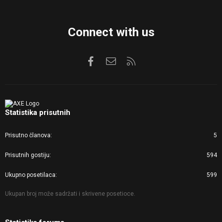
Connect with us
Facebook
Kontaktirajte nas
RSS
Statistika prisutnih
Prisutno članova
5
Prisutnih gostiju
594
Ukupno posetilaca
599
Ukupan broj može sadržati i skrivene posetioce.