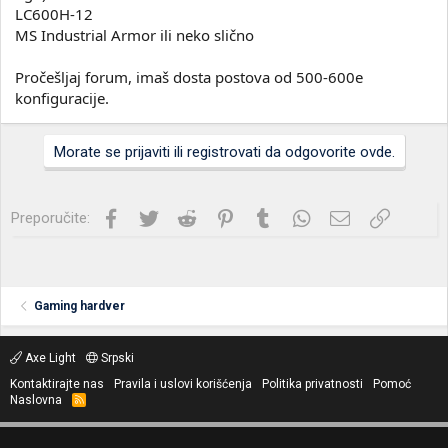
LC600H-12
MS Industrial Armor ili neko slično
Pročešljaj forum, imaš dosta postova od 500-600e
konfiguracije.
Morate se prijaviti ili registrovati da odgovorite ovde.
Facebook
Twitter
Reddit
Pinterest
Tumblr
WhatsApp
Imejl
Link
Preporučite:
Gaming hardver
Axe Light
Srpski
Kontaktirajte nas
Pravila i uslovi korišćenja
Politika privatnosti
Pomoć
Naslovna
R
S
S