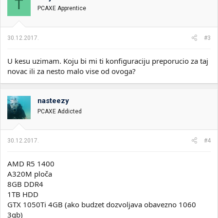
T
PCAXE Apprentice
30.12.2017.
#3
U kesu uzimam. Koju bi mi ti konfiguraciju preporucio za taj
novac ili za nesto malo vise od ovoga?
nasteezy
PCAXE Addicted
30.12.2017.
#4
AMD R5 1400
A320M ploča
8GB DDR4
1TB HDD
GTX 1050Ti 4GB (ako budzet dozvoljava obavezno 1060
3gb)