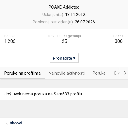
PCAXE Addicted
Učlanjen(a)
13.11.2012.
Poslednji put viđen(a)
26.07.2026.
Poruka
Rezultat reagovanja
Poena
1.286
25
300
Pronađite
Poruke na profilima
Najnovije aktivnosti
Poruke
O vama.
Još uvek nema poruka na Sam633 profilu.
Članovi