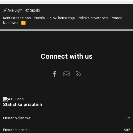
Axe Light
Srpski
Kontaktirajte nas
Pravila i uslovi korišćenja
Politika privatnosti
Pomoć
Naslovna
R
S
S
Connect with us
Facebook
Kontaktirajte nas
RSS
Statistika prisutnih
Prisutno članova
12
Prisutnih gostiju
602