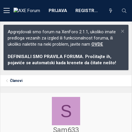
PRIJAVA
REGISTRACIJA
Apgrejdovali smo forum na XenForo 2.1.1, ukoliko imate
predloga vezanih za izgled ili funkcionalnost foruma, ili
ukoliko naletite na neki problem, javite nam
OVDE
DEFINISALI SMO PRAVILA FORUMA. Pročitajte ih,
pojaviće se automatski kada krenete da čitate nešto!
Članovi
S
Sam633