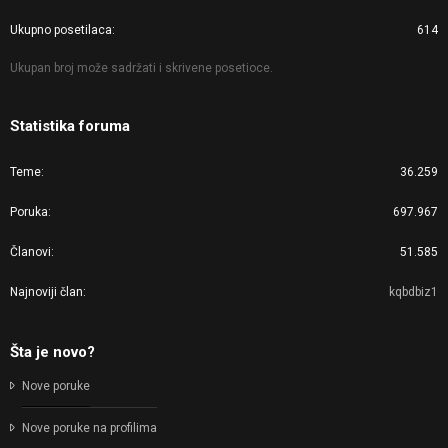
Ukupno posetilaca
614
Ukupan broj može sadržati i skrivene posetioce.
Statistika foruma
Teme
36.259
Poruka
697.967
Članovi
51.585
Najnoviji član
kqbdbiz1
Šta je novo?
Nove poruke
Nove poruke na profilima