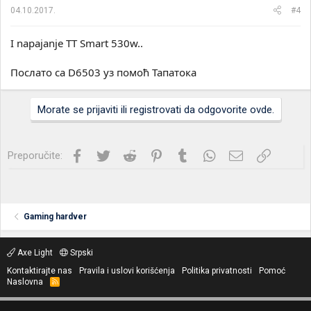
04.10.2017.
#4
I napajanje TT Smart 530w..
Послато са D6503 уз помоћ Тапатока
Morate se prijaviti ili registrovati da odgovorite ovde.
Facebook
Twitter
Reddit
Pinterest
Tumblr
WhatsApp
Imejl
Link
Preporučite:
Gaming hardver
Axe Light
Srpski
Kontaktirajte nas
Pravila i uslovi korišćenja
Politika privatnosti
Pomoć
Naslovna
R
S
S