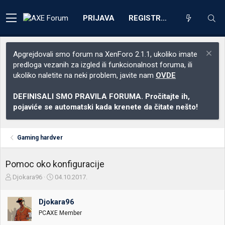
PRIJAVA
REGISTRACIJA
Apgrejdovali smo forum na XenForo 2.1.1, ukoliko imate
predloga vezanih za izgled ili funkcionalnost foruma, ili
ukoliko naletite na neki problem, javite nam
OVDE
DEFINISALI SMO PRAVILA FORUMA. Pročitajte ih,
pojaviće se automatski kada krenete da čitate nešto!
Gaming hardver
Pomoc oko konfiguracije
Z
D
Djokara96
04.10.2017.
a
a
č
t
Djokara96
e
u
t
m
PCAXE Member
n
p