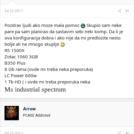
i
o
k
k
04.10.2017.
#1
t
r
e
e
Pozdrav ljudi ako moze mala pomoc
Skupio sam neke
m
t
e
a
pare pa sam planirao da sastavim sebi neki komp. Da li je
n
ova konfiguracija dobra i ako nije da mi predlozite nesto
j
bolje ali ne mnogo skuplje
a
R5 1500X
Zotac 1060 3GB
B350 Plus
8 Gb rama (ovde mi treba neka preporuka)
LC Power 600w
1 Tb HD ( i ovde mi treba preporuka neka
Ms industrial spectrum
Arrow
PCAXE Addicted
04.10.2017.
#2