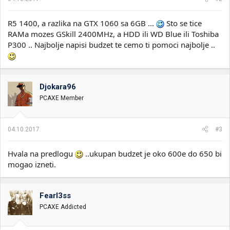
R5 1400, a razlika na GTX 1060 sa 6GB ...
Sto se tice
RAMa mozes GSkill 2400MHz, a HDD ili WD Blue ili Toshiba
P300 .. Najbolje napisi budzet te cemo ti pomoci najbolje ..
Djokara96
PCAXE Member
04.10.2017.
#3
Hvala na predlogu
..ukupan budzet je oko 600e do 650 bi
mogao izneti.
Fearl3ss
PCAXE Addicted