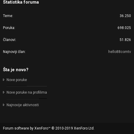
Statistika foruma
Teme
36.250
Poruka
698.025
Članovi
51.826
Najnoviji član
hello88comtv
Šta je novo?
Nove poruke
Nove poruke na profilima
Najnovije aktivnosti
Forum software by XenForo™
© 2010-2019 XenForo Ltd.