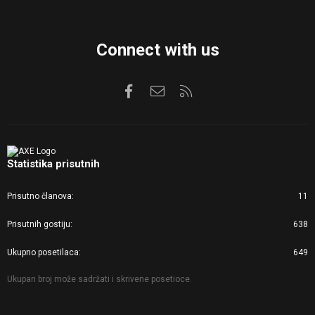
Connect with us
Facebook
Kontaktirajte nas
RSS
Statistika prisutnih
Prisutno članova
11
Prisutnih gostiju
638
Ukupno posetilaca
649
Ukupan broj može sadržati i skrivene posetioce.