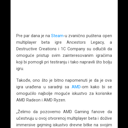
Pre par dana je na
Steam
-u zvanično puštena open
multiplayer beta igre Ancestors Legacy, a
Destructive Creations i 1C Company su odlučili da
omoguće pristup svim zainteresovanim igračima
koji bi pomogli pri testiranju i tako napravili što bolju
igru.
Takođe, ono što je bitno napomenuti je da je ova
igra urađena u saradnji sa
AMD
-om kako bi se
omogućilo najbolje moguće iskustvo za korisnike
AMD Radeon i AMD Ryzen.
„Želimo da pozovemo AMD Gaming fanove da
učestvuju u ovoj otvorenoj multiplayer beta i dožive
immersive gejming iskustvo drevne bitke na svojim