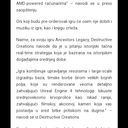
AMD-powered računarima“ – navodi se u press
saopštenju.
Oni koji budu pre-orderovali igru će osim nje dobiti i
muziku iz igre, kao i knjigu crteža.
Naime, za svoju igru Ancestors Legacy, Destructive
Creations navode da je u pitanju istorijski tačna
real-time strategija koja je bazirana na istorijskim
događajima srednjeg doba.
„Igra kombinuje upravljanje resursima i large-scale
izgradnju baza, timske borbe širom velikih bojnih
polja, koje su renderovane veoma detaljno
zahvaljujući Unreal Engine 4 tehnologiji. Iskusite
srednjovekovno krvoproliće kao nikad ranije,
zahvaljujući filmskoj akcionoj kameri koja vas
postavlja u sred bitke pritiskom na dugme.“ –
navodi se iz Destructive Creations.