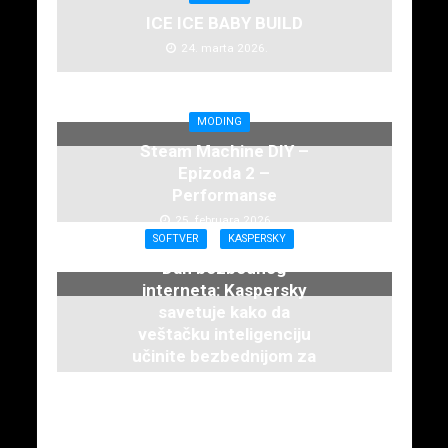
ICE ICE BABY BUILD
24. marta 2026.
MODING
Steam Machine DIY –
Epizoda 2 –
Performanse
25. februara 2026.
SOFTVER
KASPERSKY
Dan bezbednog
interneta: Kaspersky
savetuje kako da
veštačku inteligenciju
učinite bezbednijom za
decu
12. februara 2026.