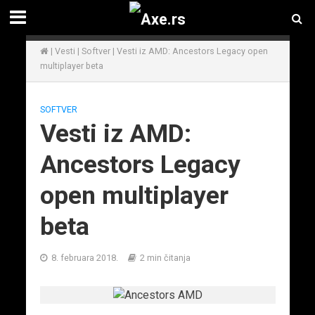
|
Vesti
|
Softver
|
Vesti iz AMD: Ancestors Legacy open
multiplayer beta
SOFTVER
Vesti iz AMD:
Ancestors Legacy
open multiplayer
beta
8. februara 2018.
2 min čitanja