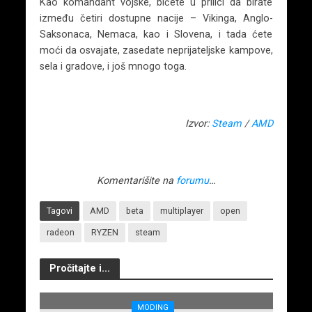
Kao komandant vojske, bićete u prilici da birate
između četiri dostupne nacije – Vikinga, Anglo-
Saksonaca, Nemaca, kao i Slovena, i tada ćete
moći da osvajate, zasedate neprijateljske kampove,
sela i gradove, i još mnogo toga.
Izvor:
Steam
/
AMD
Komentarišite na
forumu
…
Tagovi
AMD
beta
multiplayer
open
radeon
RYZEN
steam
Pročitajte i...
MODING