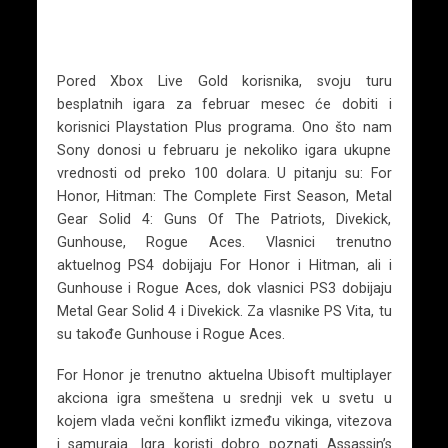
Pored Xbox Live Gold korisnika, svoju turu
besplatnih igara za februar mesec će dobiti i
korisnici Playstation Plus programa. Ono što nam
Sony donosi u februaru je nekoliko igara ukupne
vrednosti od preko 100 dolara. U pitanju su: For
Honor, Hitman: The Complete First Season, Metal
Gear Solid 4: Guns Of The Patriots, Divekick,
Gunhouse, Rogue Aces. Vlasnici trenutno
aktuelnog PS4 dobijaju For Honor i Hitman, ali i
Gunhouse i Rogue Aces, dok vlasnici PS3 dobijaju
Metal Gear Solid 4 i Divekick. Za vlasnike PS Vita, tu
su takođe Gunhouse i Rogue Aces.
For Honor je trenutno aktuelna Ubisoft multiplayer
akciona igra smeštena u srednji vek u svetu u
kojem vlada večni konflikt između vikinga, vitezova
i samuraja. Igra koristi dobro poznati Assassin’s