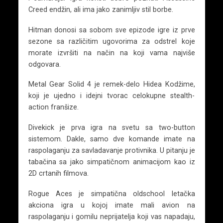
Creed endžin, ali ima jako zanimljiv stil borbe.
Hitman donosi sa sobom sve epizode igre iz prve
sezone sa različitim ugovorima za odstrel koje
morate izvršiti na način na koji vama najviše
odgovara.
Metal Gear Solid 4 je remek-delo Hidea Kodžime,
koji je ujedno i idejni tvorac celokupne stealth-
action franšize.
Divekick je prva igra na svetu sa two-button
sistemom. Dakle, samo dve komande imate na
raspolaganju za savladavanje protivnika. U pitanju je
tabačina sa jako simpatičnom animacijom kao iz
2D crtanih filmova.
Rogue Aces je simpatična oldschool letačka
akciona igra u kojoj imate mali avion na
raspolaganju i gomilu neprijatelja koji vas napadaju,