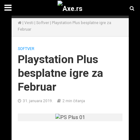
|
Vesti
|
Softver
|
Playstation Plus besplatne igre za
Februar
SOFTVER
Playstation Plus
besplatne igre za
Februar
31. januara 2019.
2 min čitanja