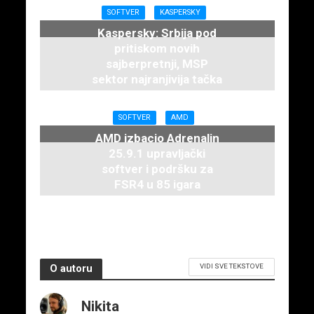
12. februara 2026.
SOFTVER
KASPERSKY
Kaspersky: Srbija pod
pritiskom novih
sajberpretnji, MSP
sektor najranjivija tačka
3. decembra 2025.
SOFTVER
AMD
AMD izbacio Adrenalin
25.9.1 upravljački
softver i podršku za
FSR4 u 85 igara
10. septembra 2025.
VIDI SVE TEKSTOVE
O autoru
Nikita