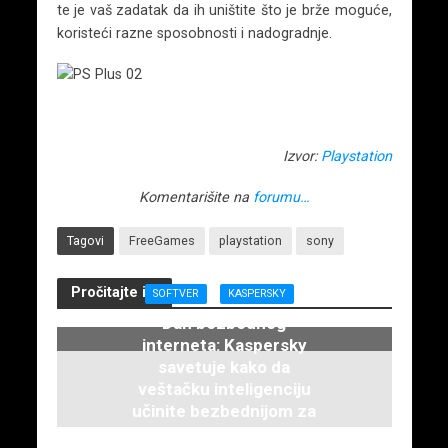
te je vaš zadatak da ih uništite što je brže moguće,
koristeći razne sposobnosti i nadogradnje.
Izvor:
Playstation
Komentarišite na
forumu…
Tagovi
FreeGames
playstation
sony
Pročitajte i...
SOFTVER
KASPERSKY
Dan bezbednog
interneta: Kaspersky
savetuje kako da
veštačku inteligenciju
učinite bezbednijom za
decu