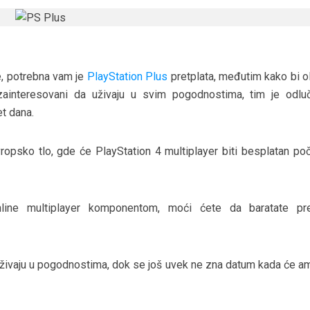
ne, potrebna vam je
PlayStation Plus
pretplata, međutim kako bi o
zainteresovani da uživaju u svim pogodnostima, tim je odlu
et dana.
vropsko tlo, gde će PlayStation 4 multiplayer biti besplatan po
line multiplayer komponentom, moći ćete da baratate p
uživaju u pogodnostima, dok se još uvek ne zna datum kada će am