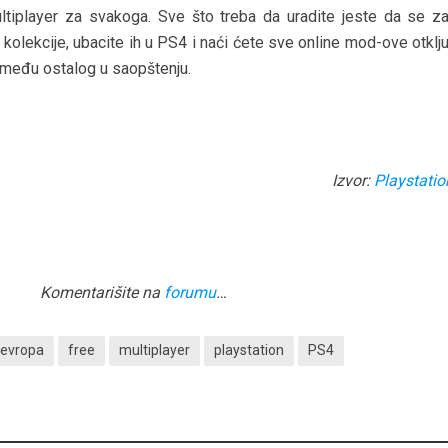
tiplayer za svakoga. Sve što treba da uradite jeste da se zav
 kolekcije, ubacite ih u PS4 i naći ćete sve online mod-ove otklj
zmeđu ostalog u saopštenju.
Izvor:
Playstatio
Komentarišite na
forumu
…
evropa
free
multiplayer
playstation
PS4