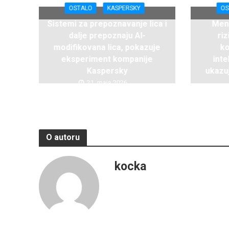
OSTALO
KASPERSKY
OS
Sistemi za prepoznavanje lica i
Ment
dalje prepoznaju AI-
ri
modifikovana lica, pokazuje
ko
eksperiment kompanije
inte
Kaspersky
ukazuj
21. maja 2026.
O autoru
kocka