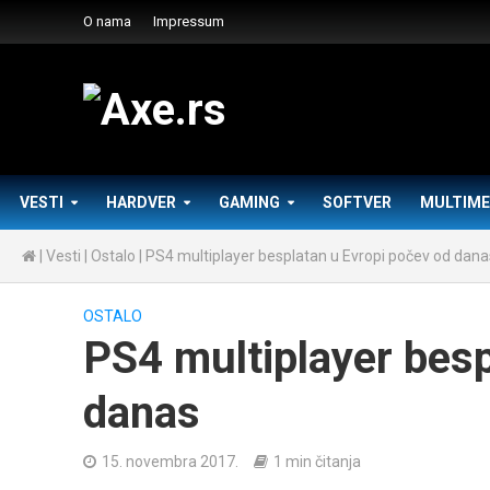
O nama
Impressum
VESTI
HARDVER
GAMING
SOFTVER
MULTIME
|
Vesti
|
Ostalo
|
PS4 multiplayer besplatan u Evropi počev od dana
OSTALO
PS4 multiplayer besp
danas
15. novembra 2017.
1 min čitanja