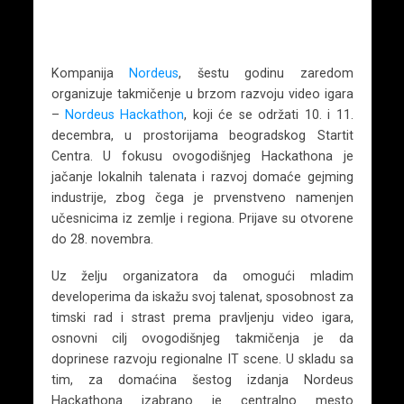
Kompanija
Nordeus
, šestu godinu zaredom
organizuje takmičenje u brzom razvoju video igara
–
Nordeus Hackathon
, koji će se održati 10. i 11.
decembra, u prostorijama beogradskog Startit
Centra. U fokusu ovogodišnjeg Hackathona je
jačanje lokalnih talenata i razvoj domaće gejming
industrije, zbog čega je prvenstveno namenjen
učesnicima iz zemlje i regiona. Prijave su otvorene
do 28. novembra.
Uz želju organizatora da omogući mladim
developerima da iskažu svoj talenat, sposobnost za
timski rad i strast prema pravljenju video igara,
osnovni cilj ovogodišnjeg takmičenja je da
doprinese razvoju regionalne IT scene. U skladu sa
tim, za domaćina šestog izdanja Nordeus
Hackathona izabrano je centralno mesto