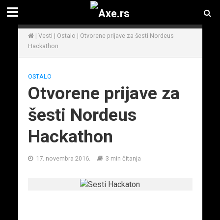
|
Vesti
|
Ostalo
|
Otvorene prijave za šesti Nordeus
Hackathon
OSTALO
Otvorene prijave za
šesti Nordeus
Hackathon
17. novembra 2016.
3 min čitanja