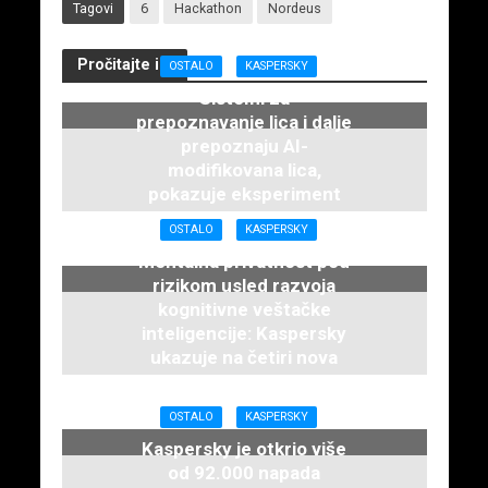
Tagovi
6
Hackathon
Nordeus
Pročitajte i...
OSTALO
KASPERSKY
Sistemi za
prepoznavanje lica i dalje
prepoznaju AI-
modifikovana lica,
pokazuje eksperiment
kompanije Kaspersky
OSTALO
KASPERSKY
21. maja 2026.
Mentalna privatnost pod
rizikom usled razvoja
kognitivne veštačke
inteligencije: Kaspersky
ukazuje na četiri nova
rizika
21. maja 2026.
OSTALO
KASPERSKY
Kaspersky je otkrio više
od 92.000 napada