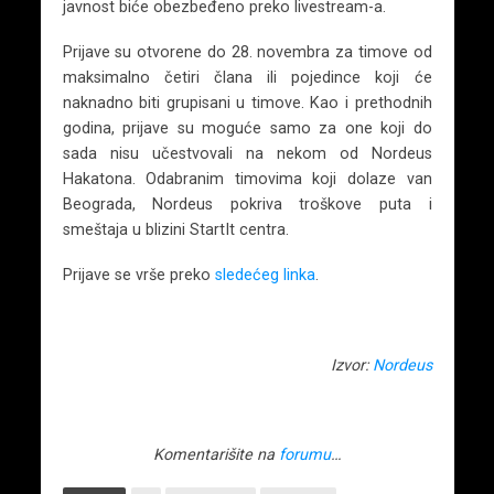
javnost biće obezbeđeno preko livestream-a.
Prijave su otvorene do 28. novembra za timove od
maksimalno četiri člana ili pojedince koji će
naknadno biti grupisani u timove. Kao i prethodnih
godina, prijave su moguće samo za one koji do
sada nisu učestvovali na nekom od Nordeus
Hakatona. Odabranim timovima koji dolaze van
Beograda, Nordeus pokriva troškove puta i
smeštaja u blizini StartIt centra.
Prijave se vrše preko
sledećeg linka
.
Izvor:
Nordeus
Komentarišite na
forumu
…