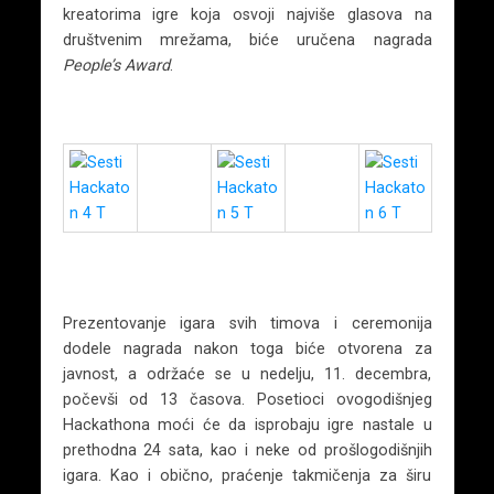
kreatorima igre koja osvoji najviše glasova na
društvenim mrežama, biće uručena nagrada
People’s Award
.
Prezentovanje igara svih timova i ceremonija
dodele nagrada nakon toga biće otvorena za
javnost, a održaće se u nedelju, 11. decembra,
počevši od 13 časova. Posetioci ovogodišnjeg
Hackathona moći će da isprobaju igre nastale u
prethodna 24 sata, kao i neke od prošlogodišnjih
igara. Kao i obično, praćenje takmičenja za širu