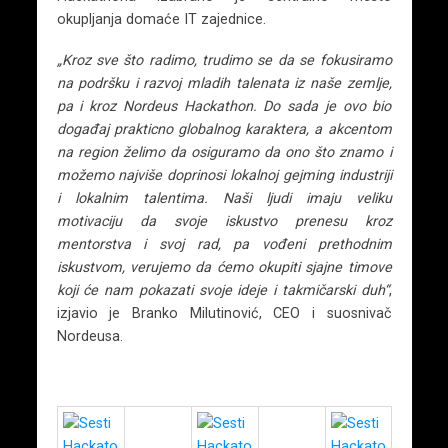
okupljanja domaće IT zajednice.
„Kroz sve što radimo, trudimo se da se fokusiramo
na podršku i razvoj mladih talenata iz naše zemlje,
pa i kroz Nordeus Hackathon. Do sada je ovo bio
događaj prakticno globalnog karaktera, a akcentom
na region želimo da osiguramo da ono što znamo i
možemo najviše doprinosi lokalnoj gejming industriji
i lokalnim talentima. Naši ljudi imaju veliku
motivaciju da svoje iskustvo prenesu kroz
mentorstva i svoj rad, pa vođeni prethodnim
iskustvom, verujemo da ćemo okupiti sjajne timove
koji će nam pokazati svoje ideje i takmičarski duh“
,
izjavio je Branko Milutinović, CEO i suosnivač
Nordeusa.