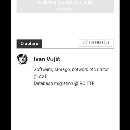
malvera maskiranih u AI
agente
21. maja 2026.
VIDI SVE TEKSTOVE
O autoru
Ivan Vujić
Software, storage, network etc editor
@ AXE
Database migration @ RC ETF