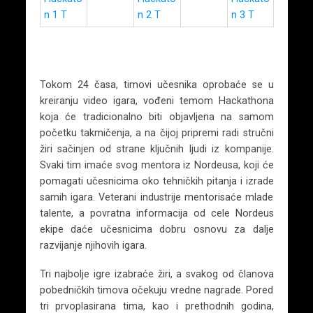
Tokom 24 časa, timovi učesnika oprobaće se u
kreiranju video igara, vođeni temom Hackathona
koja će tradicionalno biti objavljena na samom
početku takmičenja, a na čijoj pripremi radi stručni
žiri sačinjen od strane ključnih ljudi iz kompanije.
Svaki tim imaće svog mentora iz Nordeusa, koji će
pomagati učesnicima oko tehničkih pitanja i izrade
samih igara. Veterani industrije mentorisaće mlade
talente, a povratna informacija od cele Nordeus
ekipe daće učesnicima dobru osnovu za dalje
razvijanje njihovih igara.
Tri najbolje igre izabraće žiri, a svakog od članova
pobedničkih timova očekuju vredne nagrade. Pored
tri prvoplasirana tima, kao i prethodnih godina,