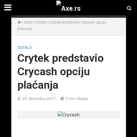
|
Vesti
|
Ostalo
|
Crytek predstavio Crycash opciju
plaćanja
OSTALO
Crytek predstavio
Crycash opciju
plaćanja
25. decembra 2017.
2 min čitanja