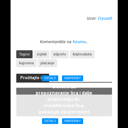
Izvor:
Crycash
Komentarišite na
forumu
…
Tagovi
crytek
eSports
kriptovaluta
kupovina
plaćanje
Pročitajte i...
OSTALO
KASPERSKY
Sistemi za
prepoznavanje lica i dalje
prepoznaju AI-
modifikovana lica,
pokazuje eksperiment
kompanije Kaspersky
OSTALO
KASPERSKY
21. maja 2026.