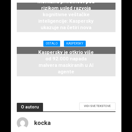
Mentalna privatnost pod
rizikom usled razvoja
kognitivne veštačke
inteligencije: Kaspersky
ukazuje na četiri nova
rizika
21. maja 2026.
OSTALO
KASPERSKY
Kaspersky je otkrio više
od 92.000 napada
malvera maskiranih u AI
agente
21. maja 2026.
VIDI SVE TEKSTOVE
O autoru
kocka