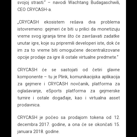
svojoj strasti.“ – navodi Wachtang Budagaschwili,
CEO CRYCASH-a.
„CRYCASH ekosistem rešava dva problema
istovremeno: gejmeri će biti u prilici da monetizuju
vreme svog igranja time što će završavati zadatke
unutar igre, koje su pripremili developeri iste, dok će
im za to vreme biti omogućene decentralizovane
opcije prodaje za igre ili ostale virtualne predmete.“
CRYCASH će se sastojati od četiri glavne
komponente – tu je Plink, komunikacijska aplikacija
za gejmere i CRYCASH novčanik, platforma za
oglašavanje, eSports platforma za gejmerske
turnire i ostale događaje, kao i virtualna asset
prodavnica.
CRYCASH je počeo sa prodajom tokena od 12.
decembra 2017. godine, a ona će se okončati 15.
januara 2018. godine.