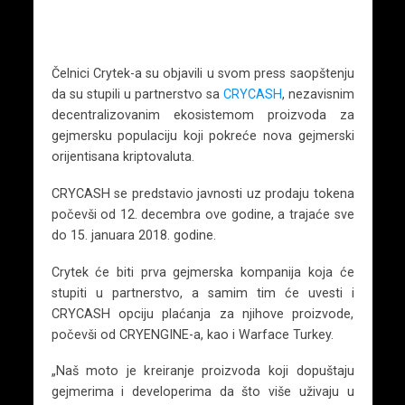
Čelnici Crytek-a su objavili u svom press saopštenju
da su stupili u partnerstvo sa
CRYCASH
, nezavisnim
decentralizovanim ekosistemom proizvoda za
gejmersku populaciju koji pokreće nova gejmerski
orijentisana kriptovaluta.
CRYCASH se predstavio javnosti uz prodaju tokena
počevši od 12. decembra ove godine, a trajaće sve
do 15. januara 2018. godine.
Crytek će biti prva gejmerska kompanija koja će
stupiti u partnerstvo, a samim tim će uvesti i
CRYCASH opciju plaćanja za njihove proizvode,
počevši od CRYENGINE-a, kao i Warface Turkey.
„Naš moto je kreiranje proizvoda koji dopuštaju
gejmerima i developerima da što više uživaju u