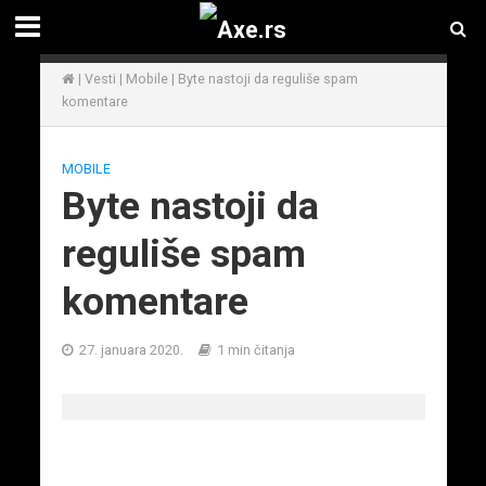
|
Vesti
|
Mobile
|
Byte nastoji da reguliše spam
komentare
MOBILE
Byte nastoji da
reguliše spam
komentare
27. januara 2020.
1 min čitanja