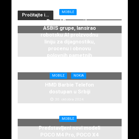
MOBILE
Pročitajte i...
Brend Breezy, član
ASBIS grupe, lansirao
robotsku AI proizvodnu
liniju za dijagnostiku,
procenu i obnovu
polovnih pametnih
telefona
7. februara 2025.
MOBILE
NOKIA
HMD Barbie Telefon
dostupan u Srbiji
30. oktobra 2024.
MOBILE
Predstavljeni novi modeli
POCO M4 Pro, POCO X4