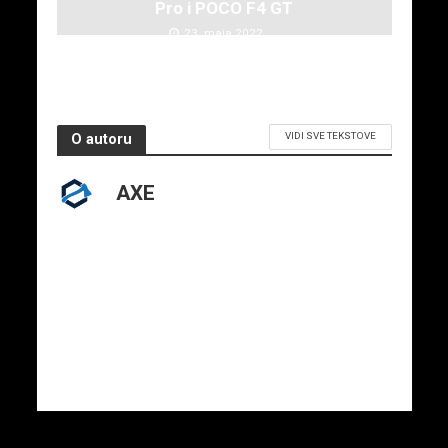
Pro i POCO F4 GT
23. maja 2022.
VIDI SVE TEKSTOVE
O autoru
AXE