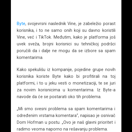
Byte
, svojevrsni naslednik Vine, je zabeležio porast
korisnika, i to ne samo onih koji su davno koristili
Vine, već i TikTok. Međutim, kako je platforma još
uvek sveža, brojni korisnici su tehničkoj podršci
poručili da i dalje ne mogu da se izbore sa spam
komentarima.
Kako spekulišu iz kompanije, pojedine grupe novih
korisnika koriste Byte kako bi profitirali na toj
platformi, i to u jeku vesti o monetizaciji, te se juri
za novim korisnicima u komentarima. Iz Byte-a
navode da će se postarati oko tih problema.
„Mi smo svesni problema sa spam komentarima i
određenim vrstama komentara“, napisao je osnivač
Dom Hofman u postu. „Ovo je naš glavni prioritet i
radimo veoma naporno na rešavanju problema.