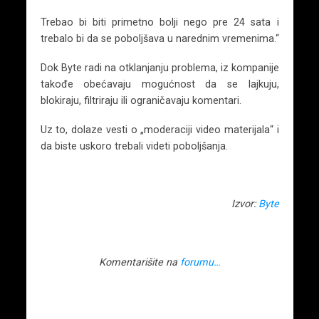
Trebao bi biti primetno bolji nego pre 24 sata i
trebalo bi da se poboljšava u narednim vremenima.“
Dok Byte radi na otklanjanju problema, iz kompanije
takođe obećavaju mogućnost da se lajkuju,
blokiraju, filtriraju ili ograničavaju komentari.
Uz to, dolaze vesti o „moderaciji video materijala“ i
da biste uskoro trebali videti poboljšanja.
Izvor:
Byte
Komentarišite na
forumu…