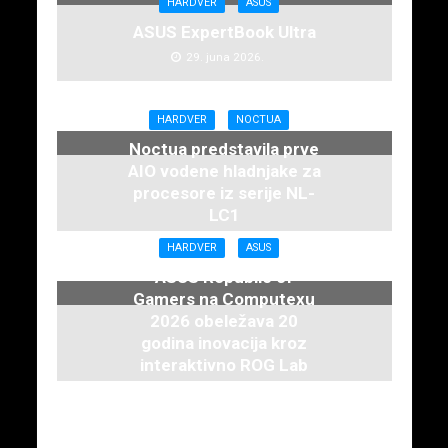
HARDVER
ASUS
ASUS ExpertBook Ultra
29. juna 2026.
HARDVER
NOCTUA
Noctua predstavila prve
AIO vodene hladnjake za
procesore iz serije NL-
LC1
16. juna 2026.
HARDVER
ASUS
ASUS Republic of
Gamers na Computexu
2026 obeležava 20
godina inovacija kroz
interaktivno ROG Lab
iskustvo
3. juna 2026.