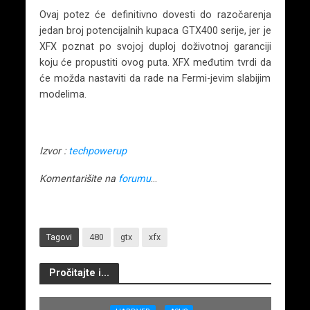
Ovaj potez će definitivno dovesti do razočarenja
jedan broj potencijalnih kupaca GTX400 serije, jer je
XFX poznat po svojoj duploj doživotnoj garanciji
koju će propustiti ovog puta. XFX međutim tvrdi da
će možda nastaviti da rade na Fermi-jevim slabijim
modelima.
Izvor :
techpowerup
Komentarišite na
forumu
…
Tagovi
480
gtx
xfx
Pročitajte i...