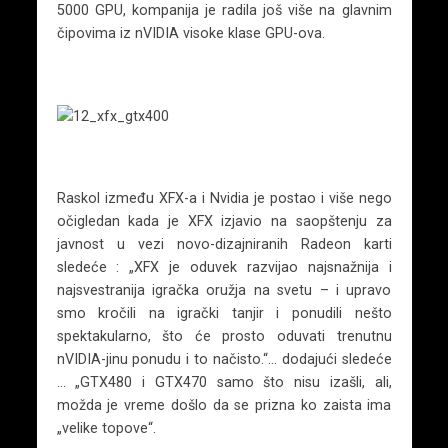
5000 GPU, kompanija je radila još više na glavnim
čipovima iz nVIDIA visoke klase GPU-ova.
Raskol između XFX-a i Nvidia je postao i više nego
očigledan kada je XFX izjavio na saopštenju za
javnost u vezi novo-dizajniranih Radeon karti
sledeće : „XFX je oduvek razvijao najsnažnija i
najsvestranija igračka oružja na svetu – i upravo
smo kročili na igrački tanjir i ponudili nešto
spektakularno, što će prosto oduvati trenutnu
nVIDIA-jinu ponudu i to načisto.“… dodajući sledeće
… „GTX480 i GTX470 samo što nisu izašli, ali,
možda je vreme došlo da se prizna ko zaista ima
„velike topove“.