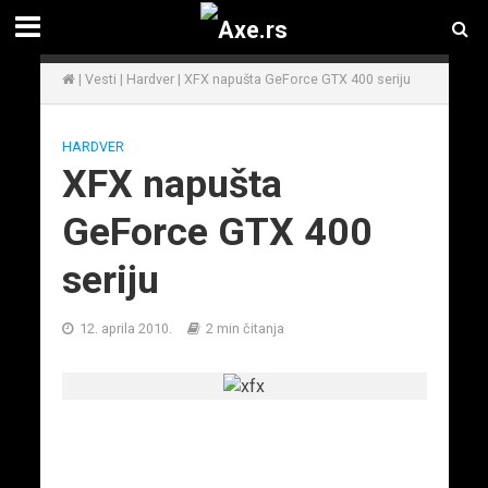
|
Vesti
|
Hardver
|
XFX napušta GeForce GTX 400 seriju
HARDVER
XFX napušta
GeForce GTX 400
seriju
12. aprila 2010.
2 min čitanja