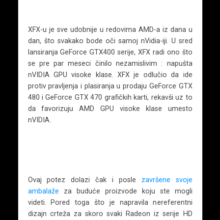
XFX-u je sve udobnije u redovima AMD-a iz dana u
dan, što svakako bode oči samoj nVidia-iji. U sred
lansiranja GeForce GTX400 serije, XFX radi ono što
se pre par meseci činilo nezamislivim : napušta
nVIDIA GPU visoke klase. XFX je odlučio da ide
protiv pravljenja i plasiranja u prodaju GeForce GTX
480 i GeForce GTX 470 grafičkih karti, rekavši uz to
da favorizuju AMD GPU visoke klase umesto
nVIDIA.
Ovaj potez dolazi čak i posle
završene svoje
ambalaže
za buduće proizvode koju ste mogli
videti. Pored toga što je napravila nereferentni
dizajn crteža za skoro svaki Radeon iz serije HD