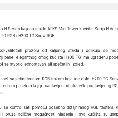
o H Series kaljeno staklo ATKS Mid-Tower kućište. Serija H dolaz
00 TG RGB i H200 TG Snow RGB.
kokvalitetnih prozora od kaljenog stakla i odlikuje se mo
nji panel elegantnog crnog kućišta H100 TG ima ugrađenu pode
 se stvorio jednostavan, ali upečatljiv izgled.
panel sa jedinstvenom RGB trakom koja ide dole. H200 TG Sn
prednjim panelom koji je sastavljen od strateški postavljenog RG
ju.
 se kontrolisati pomoću posebno dizajniranog RGB tastera. K
 H pruža odlične mogućnosti hlađenja i sva kućišta su una