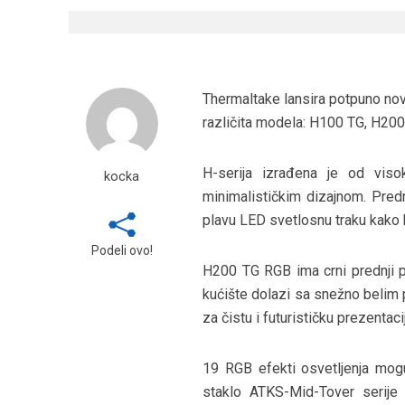
Thermaltake lansira potpuno nov
različita modela: H100 TG, H2
H-serija izrađena je od viso
kocka
minimalističkim dizajnom. Pred
plavu LED svetlosnu traku kako bi
Podeli ovo!
H200 TG RGB ima crni prednji 
kućište dolazi sa snežno belim 
za čistu i futurističku prezentaci
19 RGB efekti osvetljenja mogu
staklo ATKS-Mid-Tover serije