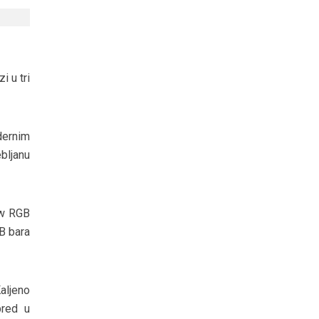
i u tri
dernim
bljanu
ow RGB
B bara
aljeno
pred u