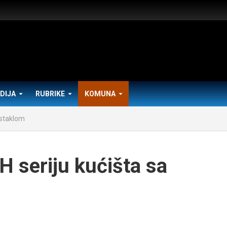
DIJA
RUBRIKE
KOMUNA
 staklom
H seriju kućišta sa