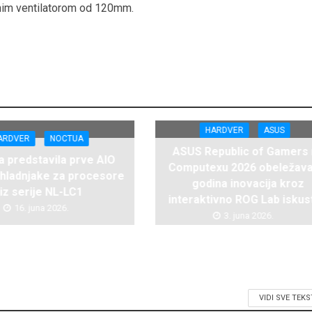
anim ventilatorom od 120mm.
HARDVER
ASUS
ARDVER
NOCTUA
ASUS Republic of Gamers
 predstavila prve AIO
Computexu 2026 obeležava
hladnjake za procesore
godina inovacija kroz
iz serije NL-LC1
interaktivno ROG Lab iskus
16. juna 2026.
3. juna 2026.
VIDI SVE TEK