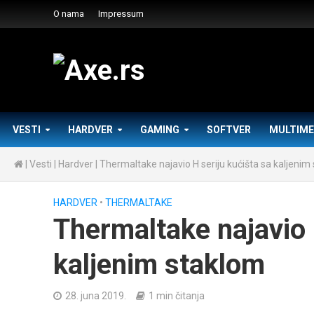
O nama
Impressum
VESTI
HARDVER
GAMING
SOFTVER
MULTIME
|
Vesti
|
Hardver
|
Thermaltake najavio H seriju kućišta sa kaljenim
HARDVER
•
THERMALTAKE
Thermaltake najavio 
kaljenim staklom
28. juna 2019.
1 min čitanja