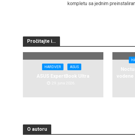
kompletu sa jednim preinstalir
Pročitajte i...
H
HARDVER
ASUS
Noctua
ASUS ExpertBook Ultra
vodene 
29. juna 2026.
O autoru