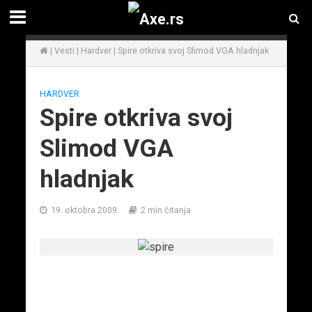
|
Vesti
|
Hardver
|
Spire otkriva svoj Slimod VGA hladnjak
HARDVER
Spire otkriva svoj
Slimod VGA
hladnjak
19. oktobra 2009.
2 min čitanja