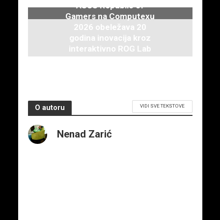
ASUS Republic of
Gamers na Computexu
2026 obeležava 20
godina inovacija kroz
interaktivno ROG Lab
iskustvo
3. juna 2026.
VIDI SVE TEKSTOVE
O autoru
Nenad Zarić