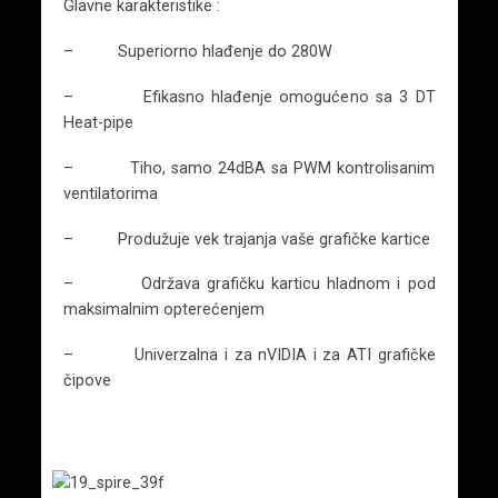
Glavne karakteristike :
– Superiorno hlađenje do 280W
– Efikasno hlađenje omogućeno sa 3 DT
Heat-pipe
– Tiho, samo 24dBA sa PWM kontrolisanim
ventilatorima
– Produžuje vek trajanja vaše grafičke kartice
– Održava grafičku karticu hladnom i pod
maksimalnim opterećenjem
– Univerzalna i za nVIDIA i za ATI grafičke
čipove