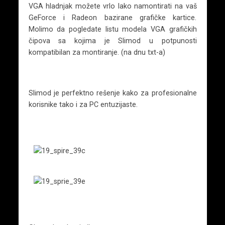
VGA hladnjak možete vrlo lako namontirati na vaš
GeForce i Radeon bazirane grafičke kartice.
Molimo da pogledate listu modela VGA grafičkih
čipova sa kojima je Slimod u potpunosti
kompatibilan za montiranje. (na dnu txt-a)
Slimod je perfektno rešenje kako za profesionalne
korisnike tako i za PC entuzijaste.