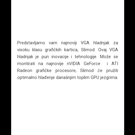
Predstavljamo vam najnoviji VGA hladnjak za
visoku klasu grafičkih kartica, Slimod. Ovaj VGA
hladnjak je pun inovacije i tehnologije. Može se
montirati na najnovije nVIDIA GeForce i ATI
Radeon grafičke procesore, Slimod će pružiti
optimalno hlađenje današnjim toplim GPU jezgrima.