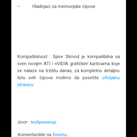
– Hladnjaci za memorijske čipove
Kompatibilnost : Spire Slimod je kompatibilna sa
svim novijim ATI i nVIDIA grafičkim karticama koje
se nalaze na tržištu danas, za kompletnu detaljnu
listu svih čipova molimo da posetite
oficijalnu
stranicu.
Izvor :
techpowerup
Komentarišite na
forumu
…