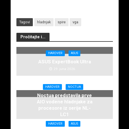
Tagovi
hladnjak
spire
vga
Pročitajte i...
HARDVER
ASUS
ASUS ExpertBook Ultra
29. juna 2026.
HARDVER
NOCTUA
Noctua predstavila prve
AIO vodene hladnjake za
procesore iz serije NL-
LC1
16. juna 2026.
HARDVER
ASUS