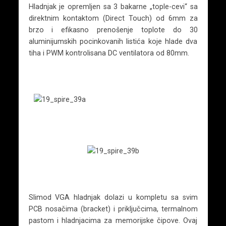
Hladnjak je opremljen sa 3 bakarne „tople-cevi“ sa
direktnim kontaktom (Direct Touch) od 6mm za
brzo i efikasno prenošenje toplote do 30
aluminijumskih pocinkovanih listića koje hlade dva
tiha i PWM kontrolisana DC ventilatora od 80mm.
Slimod VGA hladnjak dolazi u kompletu sa svim
PCB nosačima (bracket) i priključcima, termalnom
pastom i hladnjacima za memorijske čipove. Ovaj