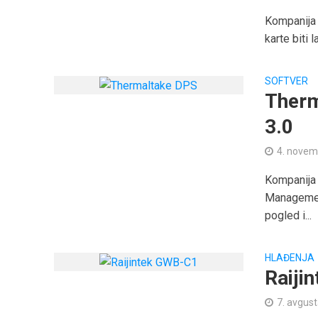
Kompanija
karte biti
SOFTVER
Therm
3.0
4. novem
Kompanija
Managemen
pogled i...
HLAĐENJA
Raiji
7. avgus