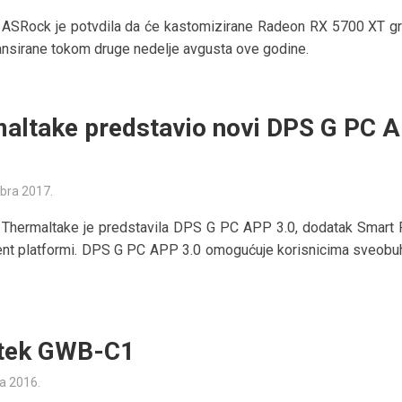
 ASRock je potvdila da će kastomizirane Radeon RX 5700 XT gr
 lansirane tokom druge nedelje avgusta ove godine.
altake predstavio novi DPS G PC 
bra 2017.
 Thermaltake je predstavila DPS G PC APP 3.0, dodatak Smart
t platformi. DPS G PC APP 3.0 omogućuje korisnicima sveobu
ntek GWB-C1
ta 2016.