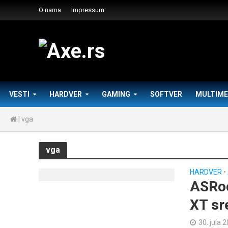
O nama
Impressum
VESTI
HARDVER
GAMING
SOFTVER
MULTIME
|
vga
vga
HARDVER
•
ASRoc
XT sr
30. jula 