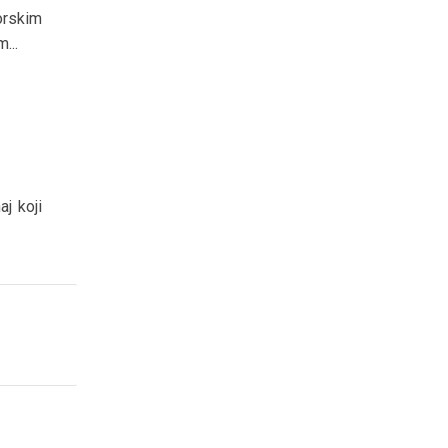
orskim
...
aj koji