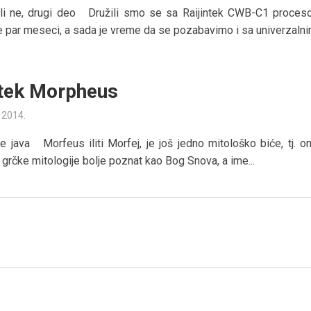
ili ne, drugi deo Družili smo se sa Raijintek CWB-C1 proces
 par meseci, a sada je vreme da se pozabavimo i sa univerzalnim
ntek Morpheus
a 2014.
e java Morfeus iliti Morfej, je još jedno mitološko biće, tj. on
z grčke mitologije bolje poznat kao Bog Snova, a ime...