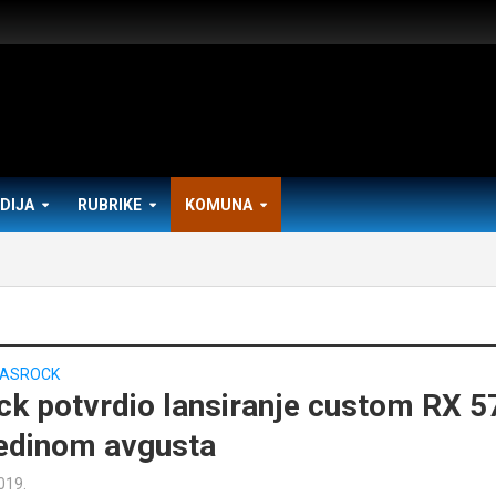
DIJA
RUBRIKE
KOMUNA
ASROCK
k potvrdio lansiranje custom RX 5
edinom avgusta
2019.