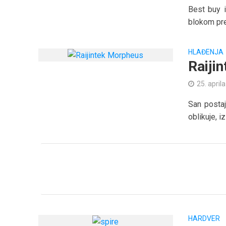
Best buy 
blokom pre
HLAĐENJA
Raiji
25. april
San postaj
oblikuje, i
HARDVER