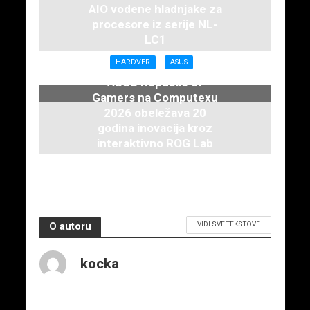
AIO vodene hladnjake za
procesore iz serije NL-
LC1
16. juna 2026.
HARDVER
ASUS
ASUS Republic of
Gamers na Computexu
2026 obeležava 20
godina inovacija kroz
interaktivno ROG Lab
iskustvo
3. juna 2026.
VIDI SVE TEKSTOVE
O autoru
kocka