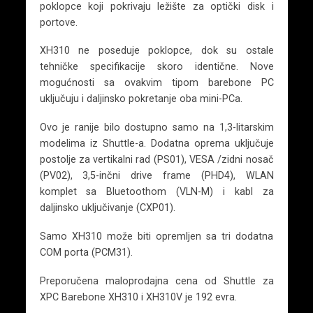
poklopce koji pokrivaju ležište za optički disk i
portove.
XH310 ne poseduje poklopce, dok su ostale
tehničke specifikacije skoro identične. Nove
mogućnosti sa ovakvim tipom barebone PC
uključuju i daljinsko pokretanje oba mini-PCa.
Ovo je ranije bilo dostupno samo na 1,3-litarskim
modelima iz Shuttle-a. Dodatna oprema uključuje
postolje za vertikalni rad (PS01), VESA /zidni nosač
(PV02), 3,5-inčni drive frame (PHD4), WLAN
komplet sa Bluetoothom (VLN-M) i kabl za
daljinsko uključivanje (CXP01).
Samo XH310 može biti opremljen sa tri dodatna
COM porta (PCM31).
Preporučena maloprodajna cena od Shuttle za
XPC Barebone XH310 i XH310V je 192 evra.