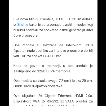
Dva nova Mini-PC modela, XH310 i XH310V dolaze
iz
Shuttle
kako bi se u ponudu uvrstili i modeli koji
bi nudili podršku za socketed osmu generaciju Intel
Core procesora.
Oba modela su bazirana na Intelovom H310
čipsetu i nude podršku za Intelove procesore do 65
vati TDP za socket LGA1151v2.
Kada se govori o memoriji, u oba uređaja je
zastupljeno do 32GB DDR4 memorije.
Oba modela su visoka svega 7.2 cm i široka 20 cm,
i nude širok dijapazon dodataka.
Ovo uključuje 2x Gigabit Ethernet, HDMI 2.0a,
DisplayPort, VGA, 2x RS-232, 3x SATA, prostor za