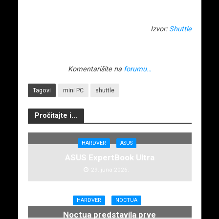
Izvor:
Shuttle
Komentarišite na
forumu…
Tagovi
mini PC
shuttle
Pročitajte i...
HARDVER
ASUS
ASUS ExpertBook Ultra
29. juna 2026.
HARDVER
NOCTUA
Noctua predstavila prve