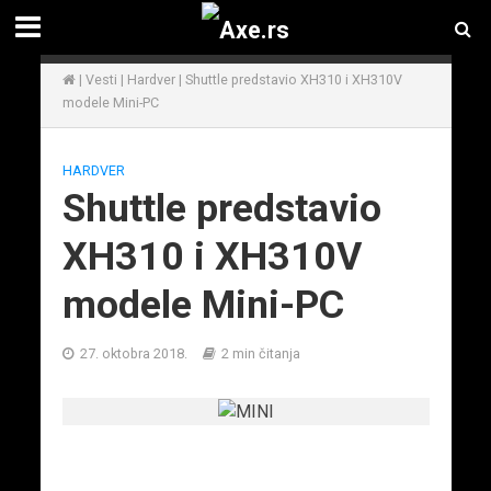
|
Vesti
|
Hardver
|
Shuttle predstavio XH310 i XH310V
modele Mini-PC
HARDVER
Shuttle predstavio
XH310 i XH310V
modele Mini-PC
27. oktobra 2018.
2 min čitanja