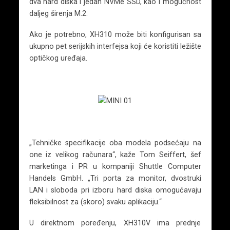
dva hard diska i jedan NVMe SSD, kao i mogućnost
daljeg širenja M.2.
Ako je potrebno, XH310 može biti konfigurisan sa
ukupno pet serijskih interfejsa koji će koristiti ležište
optičkog uređaja.
„Tehničke specifikacije oba modela podsećaju na
one iz velikog računara“, kaže Tom Seiffert, šef
marketinga i PR u kompaniji Shuttle Computer
Handels GmbH. „Tri porta za monitor, dvostruki
LAN i sloboda pri izboru hard diska omogućavaju
fleksibilnost za (skoro) svaku aplikaciju.“
U direktnom poređenju, XH310V ima prednje