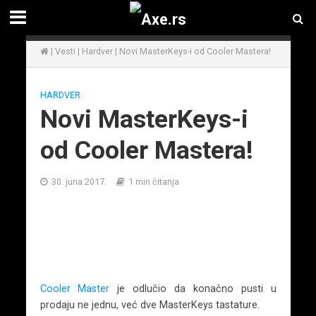
|
Vesti
|
Hardver
|
Novi MasterKeys-i od Cooler Mastera!
HARDVER
Novi MasterKeys-i
od Cooler Mastera!
30. juna 2017.
1 min čitanja
Cooler Master
je odlučio da konačno pusti u
prodaju ne jednu, već dve MasterKeys tastature.