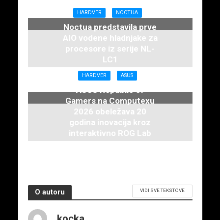
HARDVER
NOCTUA
Noctua predstavila prve
AIO vodene hladnjake za
procesore iz serije NL-
LC1
16. juna 2026.
HARDVER
ASUS
ASUS Republic of
Gamers na Computexu
2026 obeležava 20
godina inovacija kroz
interaktivno ROG Lab
iskustvo
3. juna 2026.
VIDI SVE TEKSTOVE
O autoru
kocka