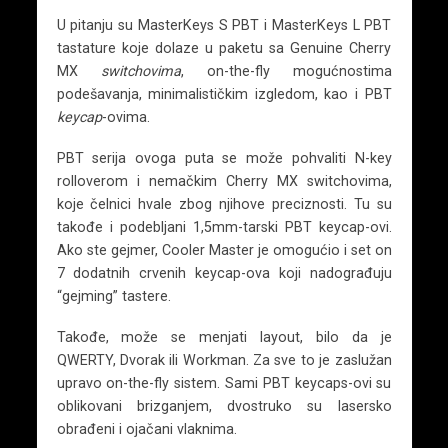
U pitanju su MasterKeys S PBT i MasterKeys L PBT
tastature koje dolaze u paketu sa Genuine Cherry
MX
switchovima
, on-the-fly mogućnostima
podešavanja, minimalističkim izgledom, kao i PBT
keycap
-ovima.
PBT serija ovoga puta se može pohvaliti N-key
rolloverom i nemačkim Cherry MX switchovima,
koje čelnici hvale zbog njihove preciznosti. Tu su
takođe i podebljani 1,5mm-tarski PBT keycap-ovi.
Ako ste gejmer, Cooler Master je omogućio i set on
7 dodatnih crvenih keycap-ova koji nadograđuju
“gejming” tastere.
Takođe, može se menjati layout, bilo da je
QWERTY, Dvorak ili Workman. Za sve to je zaslužan
upravo on-the-fly sistem. Sami PBT keycaps-ovi su
oblikovani brizganjem, dvostruko su lasersko
obrađeni i ojačani vlaknima.