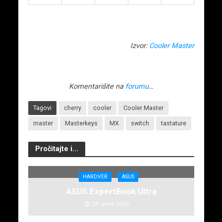
Izvor:
Cooler Master
Komentarišite na
forumu
…
Tagovi
cherry
cooler
Cooler Master
master
Masterkeys
MX
switch
tastature
Pročitajte i...
HARDVER
ASUS
ASUS ExpertBook Ultra
29. juna 2026.