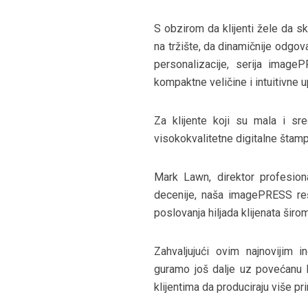
S obzirom da klijenti žele da s
na tržište, da dinamičnije odgov
personalizacije, serija ima
kompaktne veličine i intuitivne 
Za klijente koji su mala i sr
visokokvalitetne digitalne štamp
Mark Lawn, direktor profesion
decenije, naša imagePRESS reš
poslovanja hiljada klijenata širo
Zahvaljujući ovim najnovijim 
guramo još dalje uz povećanu 
klijentima da produciraju više p