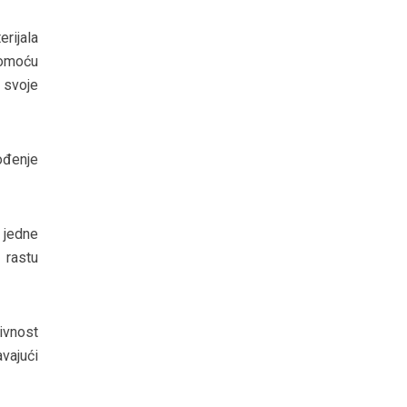
rijala
 pomoću
 svoje
ođenje
 jedne
 rastu
ivnost
vajući