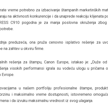
krate vreme potrebno za izbacivanje štampanih marketinških mate
araju na aktivnosti konkurencije i da unaprede reakciju klijenata
gePRESS C910 pogodna je za manja poslovna okruženja zbog
upotrebe.
ednja preduzeća, ona pruža cenovno isplativo rešenje za uv
e na zahtev u okviru firme.
alnih rešenja za štampu, Canon Europe, istakao je: „Duže od
enja visokih performansi igrala su vodeću ulogu u pričama o
m Evrope.
inovacijama u našem portfoliju profesionalne štampe, produkt
brzinu i maksimalno vreme dostupnosti, istovremeno omoguća
rimena i da izvuku maksimalnu vrednost iz svog ulaganja.