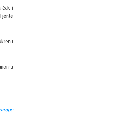
 čak i
ijente
okrenu
anon-a
Europe