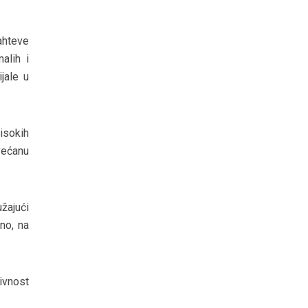
ahteve
alih i
jale u
isokih
ećanu
žajući
no, na
ivnost