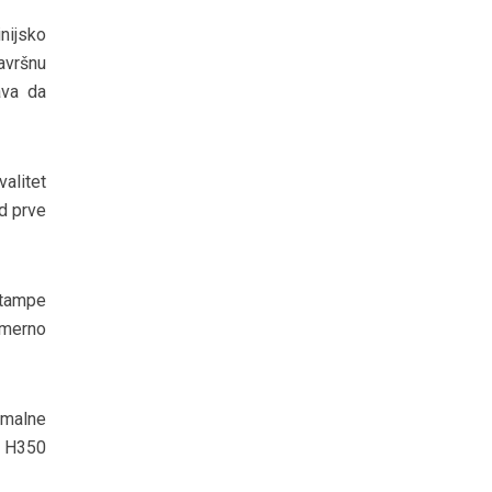
nijsko
avršnu
ava da
valitet
od prve
štampe
omerno
imalne
i H350