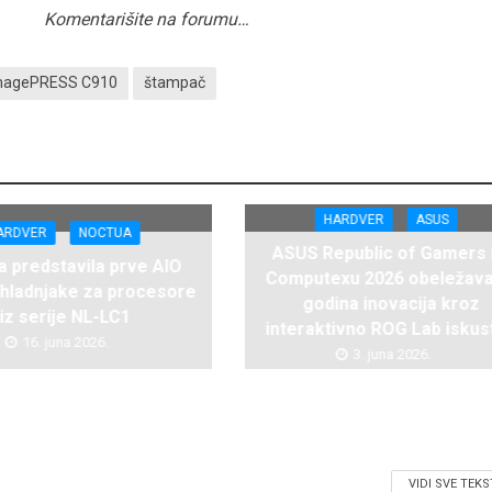
Komentarišite na forumu…
magePRESS C910
štampač
HARDVER
ASUS
ARDVER
NOCTUA
ASUS Republic of Gamers
 predstavila prve AIO
Computexu 2026 obeležava
hladnjake za procesore
godina inovacija kroz
iz serije NL-LC1
interaktivno ROG Lab iskus
16. juna 2026.
3. juna 2026.
VIDI SVE TEK