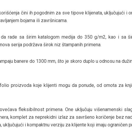
korišćenja čini ih pogodnim za sve tipove klijenata, uključujući i o
avljanjem bojama ili završnicama.
a da rade sa širim katalogom medija do 350 g/m2, kao i sa š
nova serija podržava širok niz štampanih primena.
tampaju banere do 1300 mm, što je skoro duplo u odnosu na dužin
folio proizvoda koje klijenti mogu da ponude, od omota za knj
ovećava fleksibilnost primena. One uključuju višenamenski sla
era, komplet za neprekidni izlaz za savršeno koričenje bez nad
, uključujući i kompaktnu verziju za klijente koji imaju ograničen p