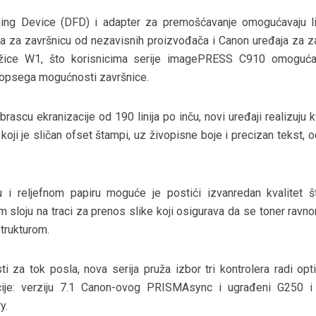
hing Device (DFD) i adapter za premošćavanje omogućavaju li
a za završnicu od nezavisnih proizvođača i Canon uređaja za z
ižice W1, što korisnicima serije imagePRESS C910 omoguć
 opsega mogućnosti završnice.
scu ekranizacije od 190 linija po inču, novi uređaji realizuju k
oji je sličan ofset štampi, uz živopisne boje i precizan tekst, 
 i reljefnom papiru moguće je postići izvanredan kvalitet 
 sloju na traci za prenos slike koji osigurava da se toner ravn
trukturom.
ti za tok posla, nova serija pruža izbor tri kontrolera radi opt
acije: verziju 7.1 Canon-ovog PRISMAsync i ugrađeni G250 
y.