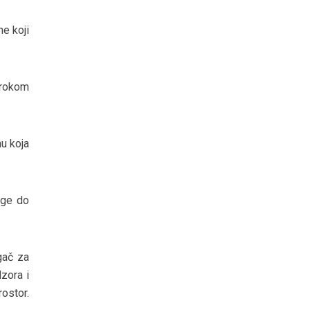
ne koji
irokom
u koja
ige do
gač za
zora i
rostor.