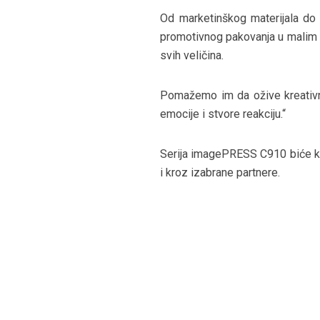
Od marketinškog materijala do 
promotivnog pakovanja u malim t
svih veličina.
Pomažemo im da ožive kreativne
emocije i stvore reakciju.“
Serija imagePRESS C910 biće ko
i kroz izabrane partnere.