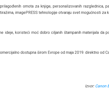
prilagođenih omota za knjige, personalizovanih razglednica, pa
iražima, imagePRESS tehnologije otvaraju svet mogućnosti za kl
 ideje, koristeći moć dobro ciljanih štampanih materijala da p
mercijalno dostupna širom Evrope od maja 2019. direktno od C
Izvor:
Canon 