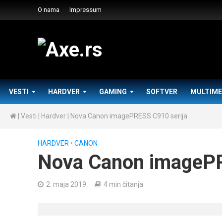
O nama
Impressum
VESTI
HARDVER
GAMING
SOFTVER
MULTIME
|
Vesti
|
Hardver
|
Nova Canon imagePRESS C910 serija
HARDVER
•
CANON
Nova Canon imagePR
2. maja 2019.
4 min čitanja