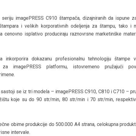
 seriju imagePRESS C910 štampača, dizajniranih da ispune z
štampara i velikih korporativnih odeljenja za štampu, tako i m
a cenovno isplativo produciraju raznovrsne marketinške materi
a inkorporira dokazanu profesionalnu tehnologiju štampe v
u za imagePRESS platformu, istovremeno pružajući pov
primene.
u sastoji se iz tri modela – imagePRESS C910, C810 i C710 – pru
žištu koje su do 90 str/min, 80 str/min i 70 str/min, respektiv
ečne obime produkcije do 500.000 A4 strana, celokupna produkt
isne intervale.