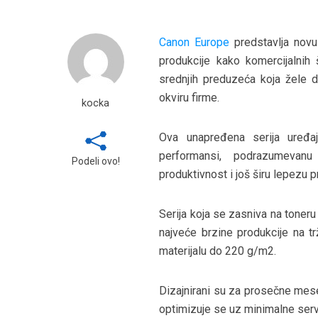
Canon Europe
predstavlja novu
produkcije kako komercijalnih 
srednjih preduzeća koja žele d
okviru firme.
kocka
Ova unapređena serija uređaj
performansi, podrazumevan
Podeli ovo!
produktivnost i još širu lepezu 
Serija koja se zasniva na toner
najveće brzine produkcije na tr
materijalu do 220 g/m2.
Dizajnirani su za prosečne mes
optimizuje se uz minimalne serv