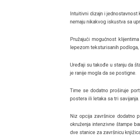
Intuitivni dizajn i jednostavnost 
nemaju nikakvog iskustva sa upr
Pružajući mogućnost klijentim
lepezom teksturisanih podloga, 
Uređaji su takođe u stanju da š
je ranije mogla da se postigne.
Time se dodatno proširuje port
postera ili letaka sa tri savijanja.
Niz opcija završnice dodatno p
okruženja intenzivne štampe ban
dve stanice za završnicu knjižica