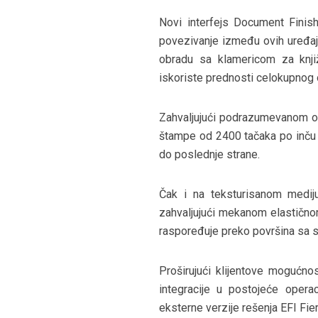
Novi interfejs Document Finis
povezivanje između ovih uređaj
obradu sa klamericom za knj
iskoriste prednosti celokupnog
Zahvaljujući podrazumevanom obra
štampe od 2400 tačaka po inču k
do poslednje strane.
Čak i na teksturisanom mediju
zahvaljujući mekanom elastičnom
raspoređuje preko površina sa s
Proširujući klijentove mogućnos
integracije u postojeće oper
eksterne verzije rešenja EFI Fier