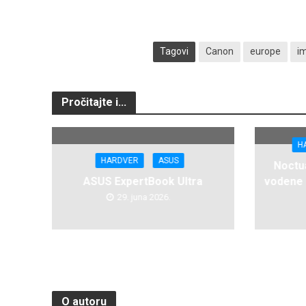
Tagovi
Canon
europe
i
Pročitajte i...
H
HARDVER
ASUS
Noctua
ASUS ExpertBook Ultra
vodene 
29. juna 2026.
O autoru