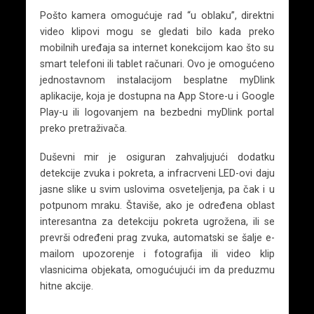
Pošto kamera omogućuje rad “u oblaku”, direktni
video klipovi mogu se gledati bilo kada preko
mobilnih uređaja sa internet konekcijom kao što su
smart telefoni ili tablet računari. Ovo je omogućeno
jednostavnom instalacijom besplatne myDlink
aplikacije, koja je dostupna na App Store-u i Google
Play-u ili logovanjem na bezbedni myDlink portal
preko pretraživača.
Duševni mir je osiguran zahvaljujući dodatku
detekcije zvuka i pokreta, a infracrveni LED-ovi daju
jasne slike u svim uslovima osveteljenja, pa čak i u
potpunom mraku. Štaviše, ako je određena oblast
interesantna za detekciju pokreta ugrožena, ili se
prevrši određeni prag zvuka, automatski se šalje e-
mailom upozorenje i fotografija ili video klip
vlasnicima objekata, omogućujući im da preduzmu
hitne akcije.