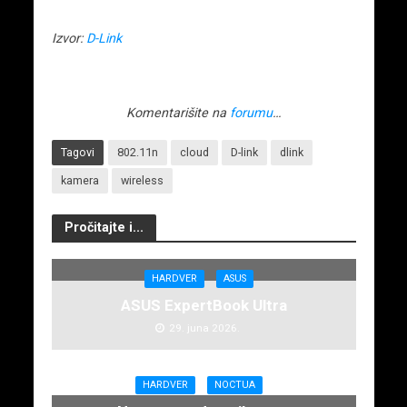
Izvor:
D-Link
Komentarišite na
forumu
…
Tagovi
802.11n
cloud
D-link
dlink
kamera
wireless
Pročitajte i...
HARDVER
ASUS
ASUS ExpertBook Ultra
29. juna 2026.
HARDVER
NOCTUA