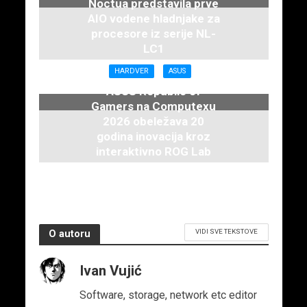
Noctua predstavila prve
AIO vodene hladnjake za
procesore iz serije NL-
LC1
16. juna 2026.
HARDVER
ASUS
ASUS Republic of
Gamers na Computexu
2026 obeležava 20
godina inovacija kroz
interaktivno ROG Lab
iskustvo
3. juna 2026.
VIDI SVE TEKSTOVE
O autoru
Ivan Vujić
Software, storage, network etc editor