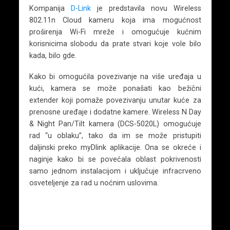
Kompanija
D-Link
je predstavila novu Wireless
802.11n Cloud kameru koja ima mogućnost
proširenja Wi-Fi mreže i omogućuje kućnim
korisnicima slobodu da prate stvari koje vole bilo
kada, bilo gde.
Kako bi omogućila povezivanje na više uređaja u
kući, kamera se može ponašati kao bežični
extender koji pomaže povezivanju unutar kuće za
prenosne uređaje i dodatne kamere. Wireless N Day
& Night Pan/Tilt kamera (DCS-5020L) omogućuje
rad “u oblaku”, tako da im se može pristupiti
daljinski preko myDlink aplikacije. Ona se okreće i
naginje kako bi se povećala oblast pokrivenosti
samo jednom instalacijom i uključuje infracrveno
osveteljenje za rad u noćnim uslovima.