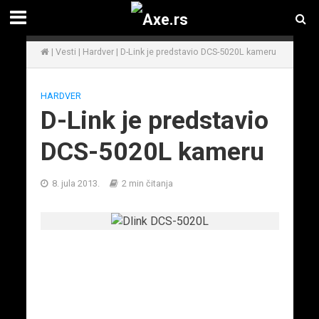
|
Vesti
|
Hardver
|
D-Link je predstavio DCS-5020L kameru
HARDVER
D-Link je predstavio
DCS-5020L kameru
8. jula 2013.
2 min čitanja