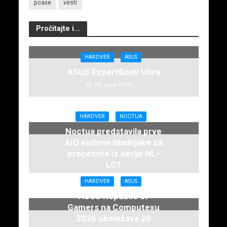
pcaxe
vesti
Pročitajte i...
HARDVER
ASUS
ASUS ExpertBook Ultra
29. juna 2026.
HARDVER
NOCTUA
Noctua predstavila prve
AIO vodene hladnjake za
procesore iz serije NL-
LC1
16. juna 2026.
HARDVER
ASUS
ASUS Republic of
Gamers na Computexu
2026 obeležava 20