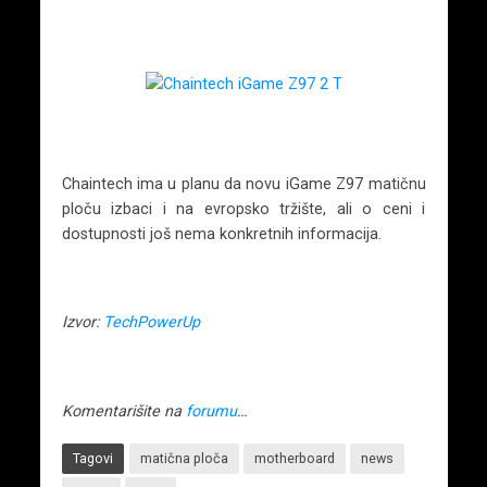
Chaintech ima u planu da novu iGame Z97 matičnu
ploču izbaci i na evropsko tržište, ali o ceni i
dostupnosti još nema konkretnih informacija.
Izvor:
TechPowerUp
Komentarišite na
forumu
…
Tagovi
matična ploča
motherboard
news