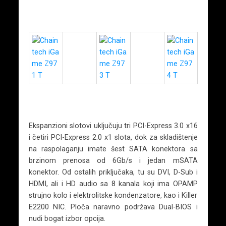
Ekspanzioni slotovi uključuju tri PCI-Express 3.0 x16
i četiri PCI-Express 2.0 x1 slota, dok za skladištenje
na raspolaganju imate šest SATA konektora sa
brzinom prenosa od 6Gb/s i jedan mSATA
konektor. Od ostalih priključaka, tu su DVI, D-Sub i
HDMI, ali i HD audio sa 8 kanala koji ima OPAMP
strujno kolo i elektrolitske kondenzatore, kao i Killer
E2200 NIC. Ploča naravno podržava Dual-BIOS i
nudi bogat izbor opcija.