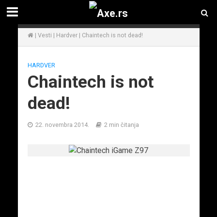
|
Vesti
|
Hardver
|
Chaintech is not dead!
HARDVER
Chaintech is not
dead!
22. novembra 2014.
2 min čitanja