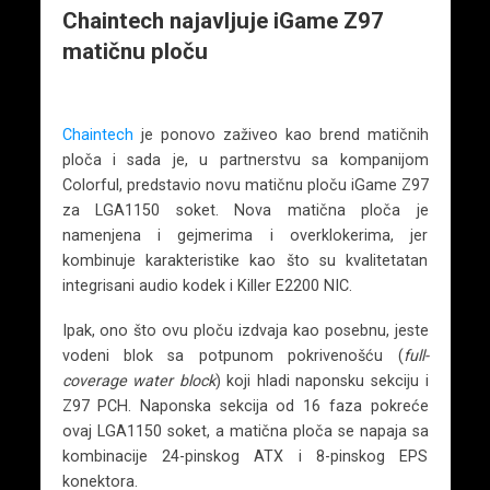
Chaintech najavljuje iGame Z97
matičnu ploču
Chaintech
je ponovo zaživeo kao brend matičnih
ploča i sada je, u partnerstvu sa kompanijom
Colorful, predstavio novu matičnu ploču iGame Z97
za LGA1150 soket. Nova matična ploča je
namenjena i gejmerima i overklokerima, jer
kombinuje karakteristike kao što su kvalitetatan
integrisani audio kodek i Killer E2200 NIC.
Ipak, ono što ovu ploču izdvaja kao posebnu, jeste
vodeni blok sa potpunom pokrivenošću (
full-
coverage water block
) koji hladi naponsku sekciju i
Z97 PCH. Naponska sekcija od 16 faza pokreće
ovaj LGA1150 soket, a matična ploča se napaja sa
kombinacije 24-pinskog ATX i 8-pinskog EPS
konektora.