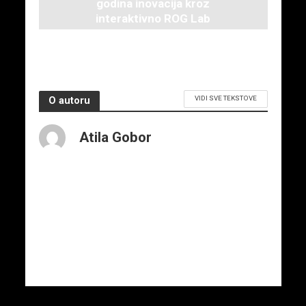
godina inovacija kroz
interaktivno ROG Lab
iskustvo
3. juna 2026.
VIDI SVE TEKSTOVE
O autoru
Atila Gobor