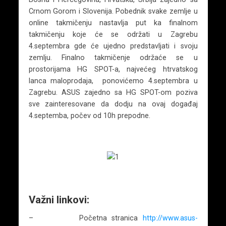
Crnom Gorom i Slovenija. Pobednik svake zemlje u
online takmičenju nastavlja put ka finalnom
takmičenju koje će se održati u Zagrebu
4.septembra gde će ujedno predstavljati i svoju
zemlju. Finalno takmičenje održaće se u
prostorijama HG SPOT-a, najvećeg htrvatskog
lanca maloprodaja, ponovićemo 4.septembra u
Zagrebu. ASUS zajedno sa HG SPOT-om poziva
sve zainteresovane da dodju na ovaj događaj
4.septemba, počev od 10h prepodne.
Važni linkovi:
– Početna stranica
http://www.asus-