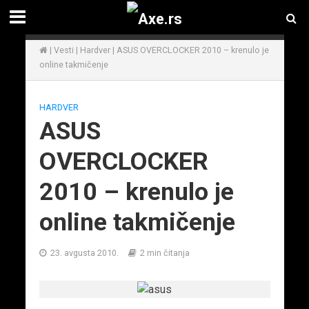
|
Vesti
|
Hardver
|
ASUS OVERCLOCKER 2010 – krenulo je
online takmičenje
HARDVER
ASUS
OVERCLOCKER
2010 – krenulo je
online takmičenje
23. avgusta 2010.
2 min čitanja