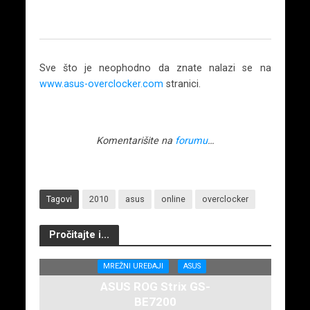
Sve što je neophodno da znate nalazi se na
www.asus-overclocker.com
stranici.
Komentarišite na
forumu
…
Tagovi
2010
asus
online
overclocker
Pročitajte i...
MREŽNI UREĐAJI
ASUS
ASUS ROG Strix GS-
BE7200