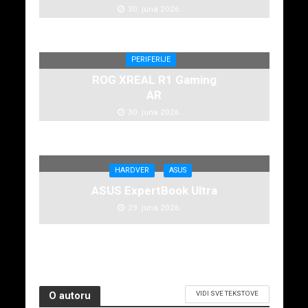
30. juna 2026.
PERIFERIJE
ROG XREAL R1 Gaming
AR
30. juna 2026.
HARDVER
ASUS
ASUS ExpertBook Ultra
29. juna 2026.
VIDI SVE TEKSTOVE
O autoru