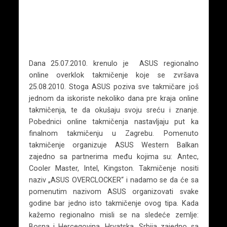
Dana 25.07.2010. krenulo je ASUS regionalno
online overklok takmičenje koje se zvršava
25.08.2010. Stoga ASUS poziva sve takmičare još
jednom da iskoriste nekoliko dana pre kraja online
takmičenja, te da okušaju svoju sreću i znanje.
Pobednici online takmičenja nastavljaju put ka
finalnom takmičenju u Zagrebu. Pomenuto
takmičenje organizuje ASUS Western Balkan
zajedno sa partnerima među kojima su: Antec,
Cooler Master, Intel, Kingston. Takmičenje nositi
naziv „ASUS OVERCLOCKER“ i nadamo se da će sa
pomenutim nazivom ASUS organizovati svake
godine bar jedno isto takmičenje ovog tipa. Kada
kažemo regionalno misli se na sledeće zemlje:
Bosna i Hercegovina, Hrvatska, Srbija zajedno sa