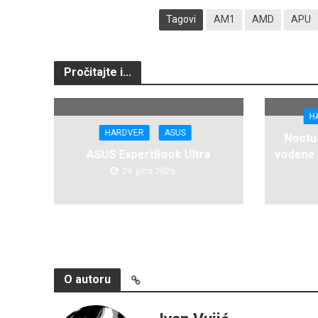
Tagovi
AM1
AMD
APU
Pročitajte i...
H
HARDVER
ASUS
Noctua
ASUS ExpertBook Ultra
vodene 
29. juna 2026.
O autoru