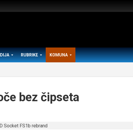
DIJA
RUBRIKE
KOMUNA
če bez čipseta