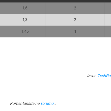
1,6
2
1,3
2
1,45
1
Izvor:
TechPo
Komentarišite na
forumu
…