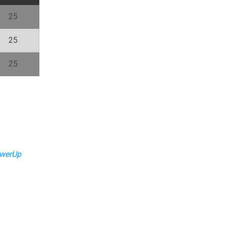
25
25
25
werUp