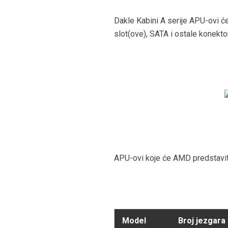
Dakle Kabini A serije APU-ovi ć
slot(ove), SATA i ostale konektor
APU-ovi koje će AMD predstaviti
Model
Broj jezgara