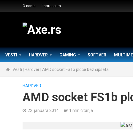
O nama
Impressum
VESTI
HARDVER
GAMING
SOFTVER
MULTIME
|
Vesti
|
Hardver
|
AMD socket FS1b ploče bez čipseta
HARDVER
AMD socket FS1b plo
22. januara 2014.
1 min čitanja