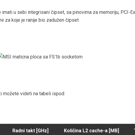
e imati u sebi integrisani čipset, sa pinovima za memoriju, PCI-
e za koje je ranije bio zadužen čipset.
 možete videti na tabeli ispod:
Radni takt [GHz]
Količina L2 cache-a [MB]