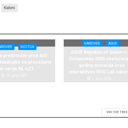
Kabini
HARDVER
ASUS
ARDVER
NOCTUA
ASUS Republic of Gamers
 predstavila prve AIO
Computexu 2026 obeležava
hladnjake za procesore
godina inovacija kroz
iz serije NL-LC1
interaktivno ROG Lab iskus
16. juna 2026.
3. juna 2026.
VIDI SVE TEK