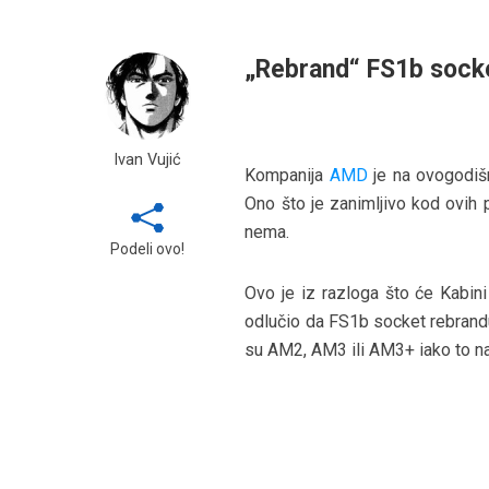
„Rebrand“ FS1b sock
Ivan Vujić
Kompanija
AMD
je na ovogodiš
Ono što je zanimljivo kod ovih 
nema.
Podeli ovo!
Ovo je iz razloga što će Kabin
odlučio da FS1b socket rebrandu
su AM2, AM3 ili AM3+ iako to na