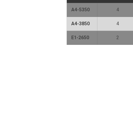
A4-5350
4
A4-3850
4
E1-2650
2