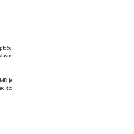
ploče.
stavno
AMD je
ao što