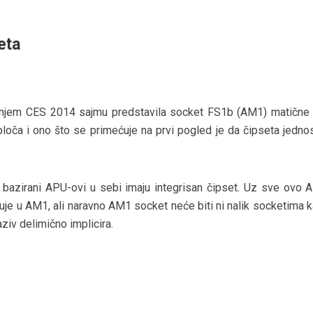
eta
njem CES 2014 sajmu predstavila socket FS1b (AM1) matične 
ploča i ono što se primećuje na prvi pogled je da čipseta jedno
i bazirani APU-ovi u sebi imaju integrisan čipset. Uz sve ovo 
je u AM1, ali naravno AM1 socket neće biti ni nalik socketima k
ziv delimično implicira.