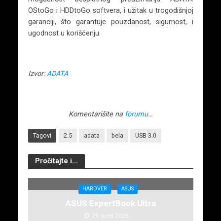
OStoGo i HDDtoGo softvera, i užitak u trogodišnjoj
garanciji, što garantuje pouzdanost, sigurnost, i
ugodnost u korišćenju.
Izvor:
ADATA
Komentarišite na
forumu
…
Tagovi
2.5
adata
bela
USB 3.0
Pročitajte i...
HARDVER
ASUS
ASUS ExpertBook Ultra
29. juna 2026.