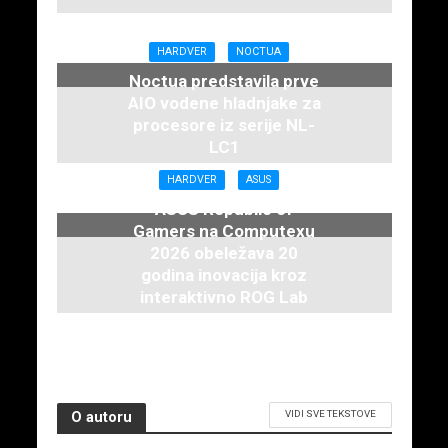
HARDVER
NOCTUA
Noctua predstavila prve
AIO vodene hladnjake za
procesore iz serije NL-
LC1
16. juna 2026.
HARDVER
ASUS
ASUS Republic of
Gamers na Computexu
2026 obeležava 20
godina inovacija kroz
interaktivno ROG Lab
iskustvo
3. juna 2026.
VIDI SVE TEKSTOVE
O autoru