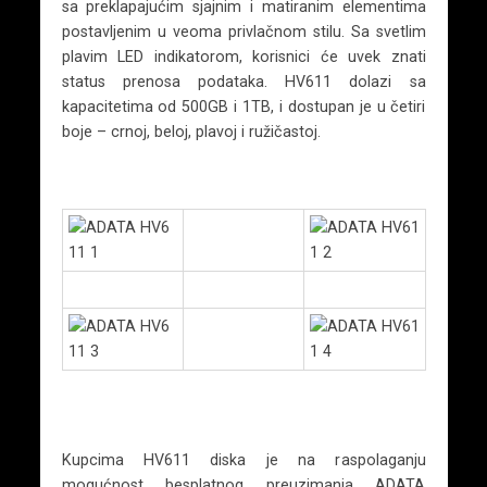
sa preklapajućim sjajnim i matiranim elementima
postavljenim u veoma privlačnom stilu. Sa svetlim
plavim LED indikatorom, korisnici će uvek znati
status prenosa podataka. HV611 dolazi sa
kapacitetima od 500GB i 1TB, i dostupan je u četiri
boje – crnoj, beloj, plavoj i ružičastoj.
Kupcima HV611 diska je na raspolaganju
mogućnost besplatnog preuzimanja ADATA