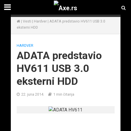
|
Vesti
|
Hardver
|
ADATA predstavio HV611 USB 3.0
eksterni HDD
HARDVER
ADATA predstavio
HV611 USB 3.0
eksterni HDD
22. juna 2014.
1 min čitanja