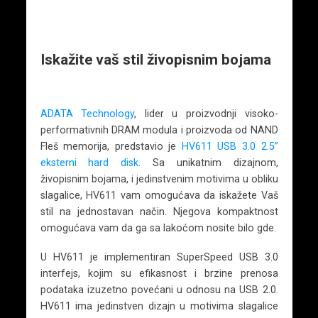
Iskažite vaš stil živopisnim bojama
ADATA Technology
, lider u proizvodnji visoko-
performativnih DRAM modula i proizvoda od NAND
Fleš memorija, predstavio je
HV611 USB 3.0 2.5”
eksterni hard disk
. Sa unikatnim dizajnom,
živopisnim bojama, i jedinstvenim motivima u obliku
slagalice, HV611 vam omogućava da iskažete Vaš
stil na jednostavan način. Njegova kompaktnost
omogućava vam da ga sa lakoćom nosite bilo gde.
U HV611 je implementiran SuperSpeed USB 3.0
interfejs, kojim su efikasnost i brzine prenosa
podataka izuzetno povećani u odnosu na USB 2.0.
HV611 ima jedinstven dizajn u motivima slagalice