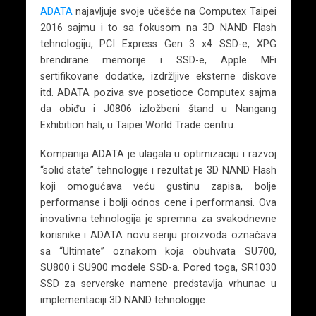
ADATA
najavljuje svoje učešće na Computex Taipei
2016 sajmu i to sa fokusom na 3D NAND Flash
tehnologiju, PCI Express Gen 3 x4 SSD-e, XPG
brendirane memorije i SSD-e, Apple MFi
sertifikovane dodatke, izdržljive eksterne diskove
itd. ADATA poziva sve posetioce Computex sajma
da obiđu i J0806 izložbeni štand u Nangang
Exhibition hali, u Taipei World Trade centru.
Kompanija ADATA je ulagala u optimizaciju i razvoj
“solid state” tehnologije i rezultat je 3D NAND Flash
koji omogućava veću gustinu zapisa, bolje
performanse i bolji odnos cene i performansi. Ova
inovativna tehnologija je spremna za svakodnevne
korisnike i ADATA novu seriju proizvoda označava
sa “Ultimate” oznakom koja obuhvata SU700,
SU800 i SU900 modele SSD-a. Pored toga, SR1030
SSD za serverske namene predstavlja vrhunac u
implementaciji 3D NAND tehnologije.