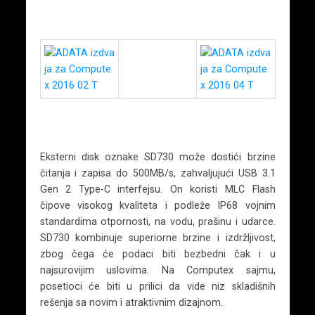
Eksterni disk oznake SD730 može dostići brzine
čitanja i zapisa do 500MB/s, zahvaljujući USB 3.1
Gen 2 Type-C interfejsu. On koristi MLC Flash
čipove visokog kvaliteta i podleže IP68 vojnim
standardima otpornosti, na vodu, prašinu i udarce.
SD730 kombinuje superiorne brzine i izdržljivost,
zbog čega će podaci biti bezbedni čak i u
najsurovijim uslovima. Na Computex sajmu,
posetioci će biti u prilici da vide niz skladišnih
rešenja sa novim i atraktivnim dizajnom.