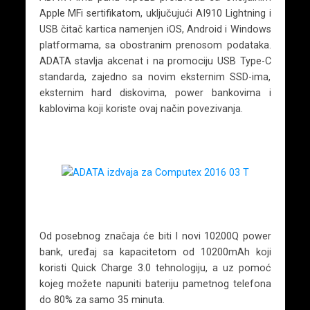
Apple MFi sertifikatom, uključujući AI910 Lightning i
USB čitač kartica namenjen iOS, Android i Windows
platformama, sa obostranim prenosom podataka.
ADATA stavlja akcenat i na promociju USB Type-C
standarda, zajedno sa novim eksternim SSD-ima,
eksternim hard diskovima, power bankovima i
kablovima koji koriste ovaj način povezivanja.
Od posebnog značaja će biti I novi 10200Q power
bank, uređaj sa kapacitetom od 10200mAh koji
koristi Quick Charge 3.0 tehnologiju, a uz pomoć
kojeg možete napuniti bateriju pametnog telefona
do 80% za samo 35 minuta.