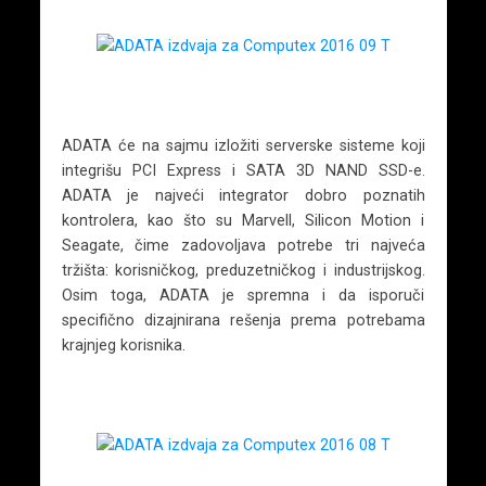
ADATA će na sajmu izložiti serverske sisteme koji
integrišu PCI Express i SATA 3D NAND SSD-e.
ADATA je najveći integrator dobro poznatih
kontrolera, kao što su Marvell, Silicon Motion i
Seagate, čime zadovoljava potrebe tri najveća
tržišta: korisničkog, preduzetničkog i industrijskog.
Osim toga, ADATA je spremna i da isporuči
specifično dizajnirana rešenja prema potrebama
krajnjeg korisnika.