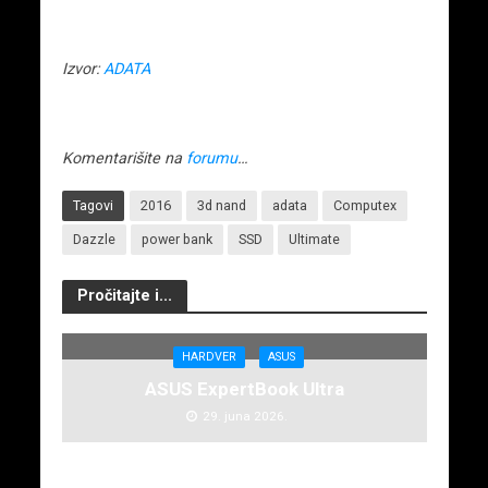
Izvor:
ADATA
Komentarišite na
forumu
…
Tagovi
2016
3d nand
adata
Computex
Dazzle
power bank
SSD
Ultimate
Pročitajte i...
HARDVER
ASUS
ASUS ExpertBook Ultra
29. juna 2026.