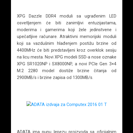
XPG Dazzle DDR4 moduli sa ugrađenim LED
osvetljenjem će biti zanimljivi entuzijastama,
moderima i gamerima koji žele jedinstvene i
upečatljive računare. Atraktivni memorijski moduli
koji sa vazdušnim hlađenjem postižu brzine od
4400MHz će biti predstavljeni kroz overklok sesiju
na licu mesta. Novi XPG modeli SSD-a nose oznake
XPG SR1020NP i SX8000NP, a novi PCIe Gen 3×4
M.2 2280 model dostiže brzine čitanja od
2900MB/s i brzine zapisa od 1300MB/s.
ADATA ima punu lepezu proizvoda sa oficijalnim