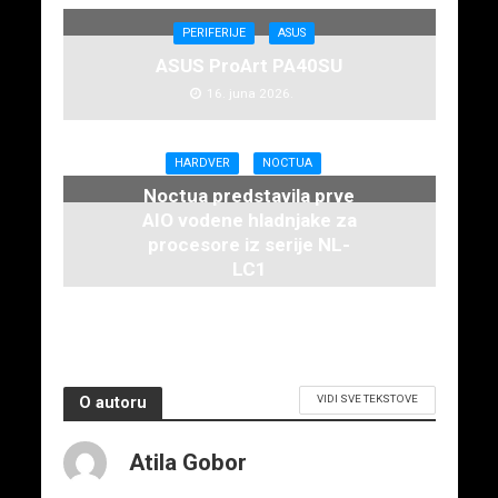
PERIFERIJE
ASUS
ASUS ProArt PA40SU
16. juna 2026.
HARDVER
NOCTUA
Noctua predstavila prve
AIO vodene hladnjake za
procesore iz serije NL-
LC1
16. juna 2026.
VIDI SVE TEKSTOVE
O autoru
Atila Gobor