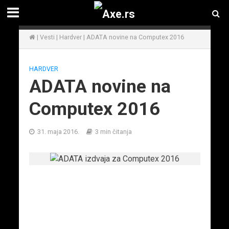
|
Vesti
|
Hardver
|
ADATA novine na Computex 2016
HARDVER
ADATA novine na
Computex 2016
31. maja 2016.
3 min čitanja