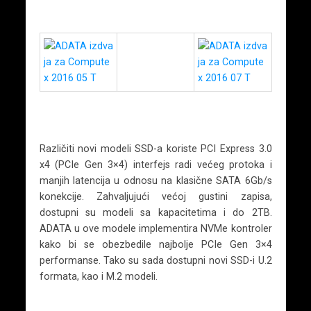
Različiti novi modeli SSD-a koriste PCI Express 3.0
x4 (PCIe Gen 3×4) interfejs radi većeg protoka i
manjih latencija u odnosu na klasične SATA 6Gb/s
konekcije. Zahvaljujući većoj gustini zapisa,
dostupni su modeli sa kapacitetima i do 2TB.
ADATA u ove modele implementira NVMe kontroler
kako bi se obezbedile najbolje PCIe Gen 3×4
performanse. Tako su sada dostupni novi SSD-i U.2
formata, kao i M.2 modeli.