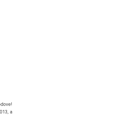
odove!
013, a