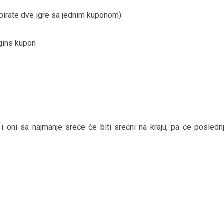
irate dve igre sa jednim kuponom)
gins kupon
 oni sa najmanje sreće će biti srećni na kraju, pa će poslednj