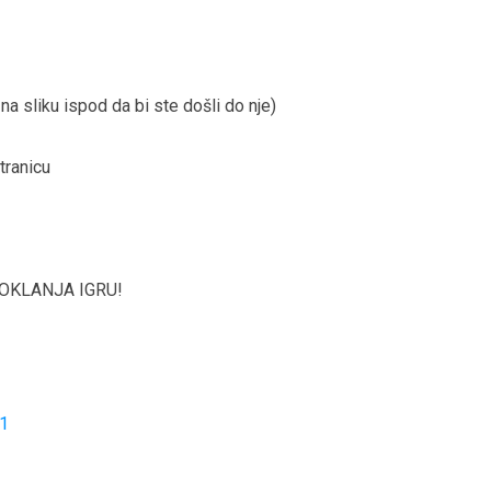
e na sliku ispod da bi ste došli do nje)
tranicu
 POKLANJA IGRU!