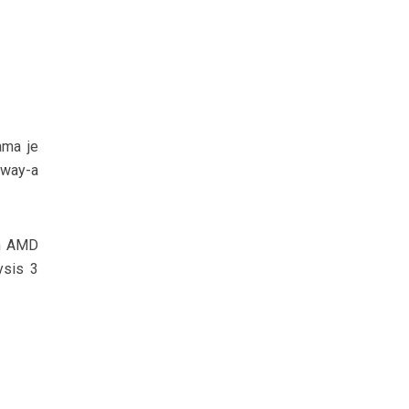
ama je
away-a
an AMD
ysis 3