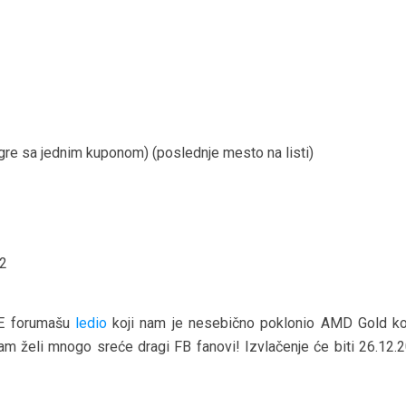
gre sa jednim kuponom) (poslednje mesto na listi)
E forumašu
ledio
koji nam je nesebično poklonio AMD Gold k
m želi mnogo sreće dragi FB fanovi! Izvlačenje će biti 26.12.2