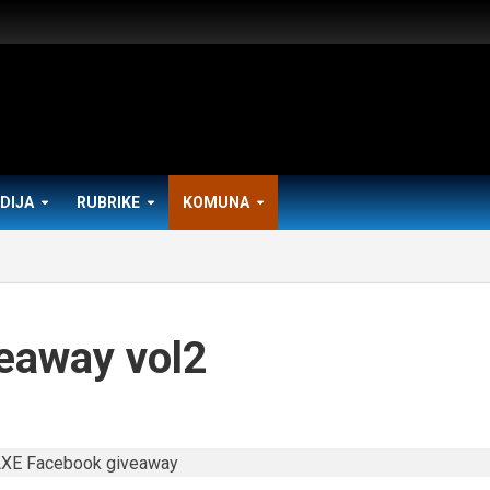
DIJA
RUBRIKE
KOMUNA
eaway vol2