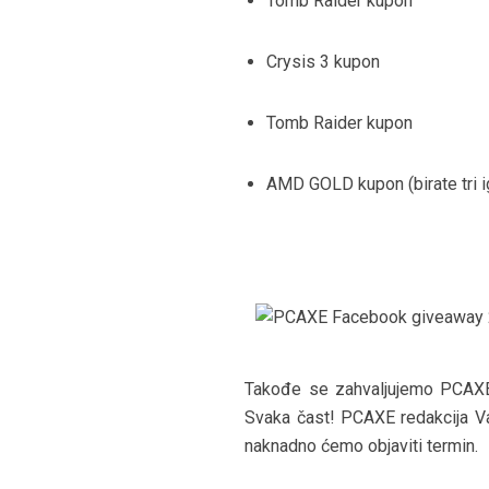
Tomb Raider kupon
Crysis 3 kupon
Tomb Raider kupon
AMD GOLD kupon (birate tri i
Takođe se zahvaljujemo PCAX
Svaka čast! PCAXE redakcija Va
naknadno ćemo objaviti termin.