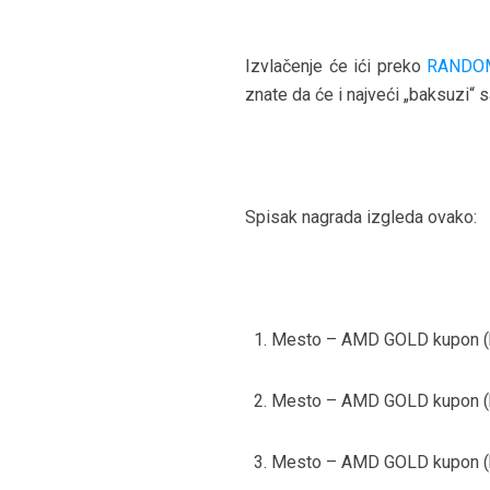
Izvlačenje će ići preko
RANDO
znate da će i najveći „baksuzi“ sa
Spisak nagrada izgleda ovako:
Mesto – AMD GOLD kupon (bi
Mesto – AMD GOLD kupon (bi
Mesto – AMD GOLD kupon (bi