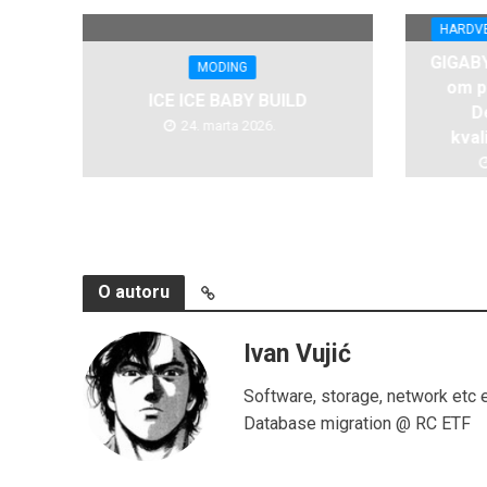
HARDV
GIGABY
MODING
om p
ICE ICE BABY BUILD
D
24. marta 2026.
kval
O autoru
Ivan Vujić
Software, storage, network etc 
Database migration @ RC ETF