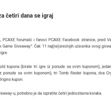
za četiri dana se igraj
a, PCAXE forumaši i fanovi PCAXE Facebook stranice, pred V
 Game Giveaway”. Čak 11 naj(ne)srećnijih učesnika ovog give
igre.
ld kupona (birate tri igre iz ponude sa ovim kuponom), jed
 iz ponude sa ovim kuponom), tri Tomb Raider kupona, dva Cr
rigins kupon.
eaway-u, potrebno je da ispratite četiri jednostavna koraka.