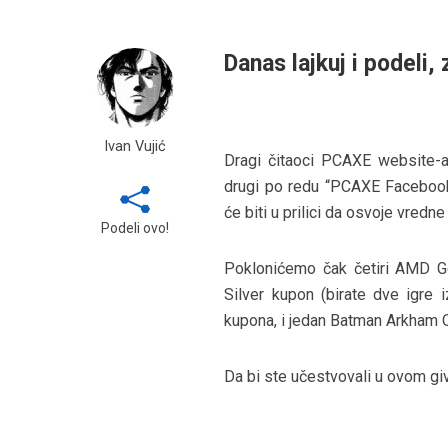
Danas lajkuj i podeli, 
Ivan Vujić
Dragi čitaoci PCAXE website-
drugi po redu “PCAXE Facebook
će biti u prilici da osvoje vredne 
Podeli ovo!
Poklonićemo čak četiri AMD Go
Silver kupon (birate dve igre
kupona, i jedan Batman Arkham O
Da bi ste učestvovali u ovom giv