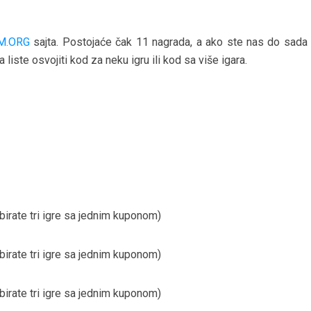
M.ORG
sajta. Postojaće čak 11 nagrada, a ako ste nas do sada pr
 liste osvojiti kod za neku igru ili kod sa više igara.
rate tri igre sa jednim kuponom)
rate tri igre sa jednim kuponom)
rate tri igre sa jednim kuponom)