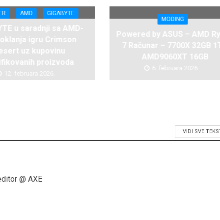
ER
AMD
GIGABYTE
MODING
TE u saradnji sa AMD-
Powered by ASUS – AMD R
oklanja igru Crimson
7 Računar – 7700X 32GB 1
esert uz kupovinu
AMD9060XT 16GB
ifikovanih proizvoda
6. februara 2026.
12. februara 2026.
VIDI SVE TEK
editor @ AXE