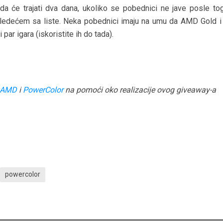
a će trajati dva dana, ukoliko se pobednici ne jave posle tog
edećem sa liste. Neka pobednici imaju na umu da AMD Gold i 
par igara (iskoristite ih do tada).
AMD
i
PowerColor
na pomo
ći oko realizacije ovog giveaway-a
powercolor