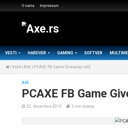
O nama
Impressum
VESTI
HARDVER
GAMING
SOFTVER
MULTIME
|
Vesti
|
AXE
|
PCAXE FB Game Giveaway vol2
AXE
PCAXE FB Game Giv
22. decembra 2013.
2 min čitanja