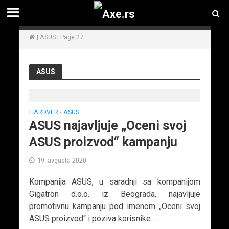
|
ASUS
|
Page 27
ASUS
HARDVER
ASUS
•
ASUS najavljuje „Oceni svoj
ASUS proizvod“ kampanju
19. avgusta 2020.
Kompanija ASUS, u saradnji sa kompanijom
Gigatron d.o.o. iz Beograda, najavljuje
promotivnu kampanju pod imenom „Oceni svoj
ASUS proizvod“ i poziva korisnike...