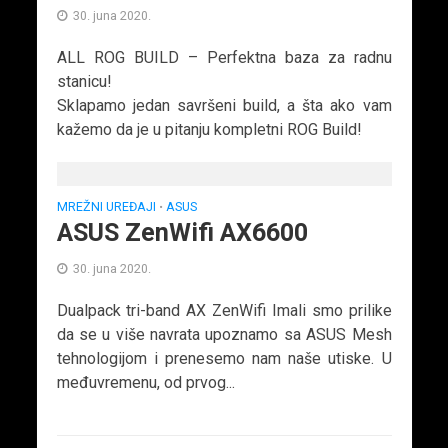
30. juna 2020.
ALL ROG BUILD – Perfektna baza za radnu
stanicu!
Sklapamo jedan savršeni build, a šta ako vam
kažemo da je u pitanju kompletni ROG Build!
MREŽNI UREĐAJI
ASUS
•
ASUS ZenWifi AX6600
30. juna 2020.
Dualpack tri-band AX ZenWifi Imali smo prilike
da se u više navrata upoznamo sa ASUS Mesh
tehnologijom i prenesemo nam naše utiske. U
međuvremenu, od prvog...