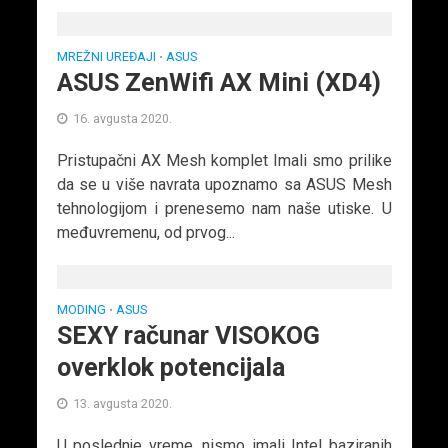
MREŽNI UREĐAJI
ASUS
•
ASUS ZenWifi AX Mini (XD4)
16. avgusta 2020.
Pristupačni AX Mesh komplet Imali smo prilike
da se u više navrata upoznamo sa ASUS Mesh
tehnologijom i prenesemo nam naše utiske. U
međuvremenu, od prvog...
MODING
ASUS
•
SEXY računar VISOKOG
overklok potencijala
13. avgusta 2020.
U poslednje vreme, nismo imali Intel baziranih