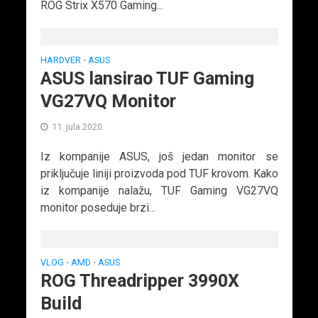
ROG Strix X570 Gaming...
HARDVER
ASUS
•
ASUS lansirao TUF Gaming
VG27VQ Monitor
11. jula 2020.
Iz kompanije ASUS, još jedan monitor se
priključuje liniji proizvoda pod TUF krovom. Kako
iz kompanije nalažu, TUF Gaming VG27VQ
monitor poseduje brzi...
VLOG
AMD
ASUS
•
•
ROG Threadripper 3990X
Build