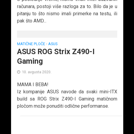
računara, postoji više razloga za to. Bilo da je u
pitanju to što nismo imali primerke na testu, ili
pak što AMD...
MATIČNE PLOČE
ASUS
•
ASUS ROG Strix Z490-I
Gaming
10. avgusta 2020.
MAMA I BEBA!
Iz kompanije ASUS navode da svaki mini-ITX
build sa ROG Strix Z490-I Gaming matičnom
pločom može ponuditi odlične performanse.