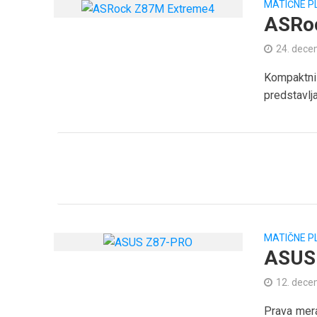
MATIČNE P
ASRo
24. dece
Kompaktni
predstavlja
MATIČNE P
ASUS
12. dece
Prava mer