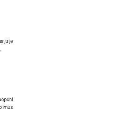
anju je
.
popuni
aximus