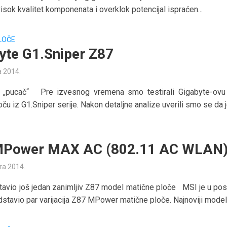
visok kvalitet komponenata i overklok potencijal ispraćen...
LOČE
yte G1.Sniper Z87
a 2014.
v „pucač“ Pre izvesnog vremena smo testirali Gigabyte-ov
ču iz G1.Sniper serije. Nakon detaljne analize uverili smo se da je
MPower MAX AC (802.11 AC WLAN
ra 2014.
avio još jedan zanimljiv Z87 model matične ploče MSI je u pos
stavio par varijacija Z87 MPower matične ploče. Najnoviji model.