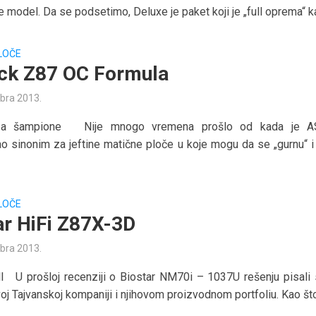
 model. Da se podsetimo, Deluxe je paket koji je „full oprema“ ka
LOČE
k Z87 OC Formula
bra 2013.
za šampione Nije mnogo vremena prošlo od kada je A
ao sinonim za jeftine matične ploče u koje mogu da se „gurnu“ i 
LOČE
ar HiFi Z87X-3D
bra 2013.
l U prošloj recenziji o Biostar NM70i – 1037U rešenju pisali
oj Tajvanskoj kompaniji i njihovom proizvodnom portfoliu. Kao što.