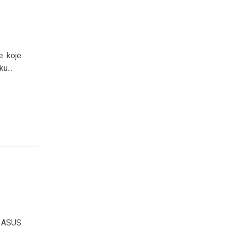
e koje
u...
n ASUS