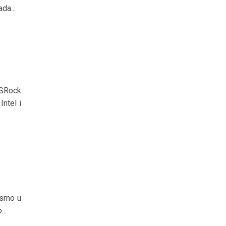
da...
SRock
Intel i
 smo u
..