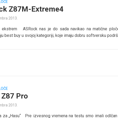
LOČE
ck Z87M-Extreme4
mbra 2013.
 ekstrem ASRock nas je do sada navikao na matične ploč
ju best buy u svojoj kategoriji, koje imaju dobru softversku podršk
LOČE
 Z87 Pro
mbra 2013.
a za „Hasu“ Pre izvesnog vremena na testu smo imali odlča