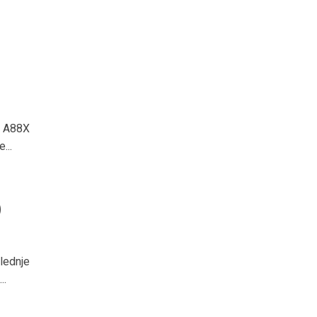
u A88X
...
)
lednje
..