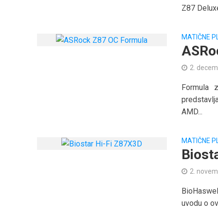
Z87 Deluxe
MATIČNE P
ASRoc
2. decem
Formula 
predstavlj
AMD...
MATIČNE P
Biost
2. novem
BioHaswel
uvodu o ov