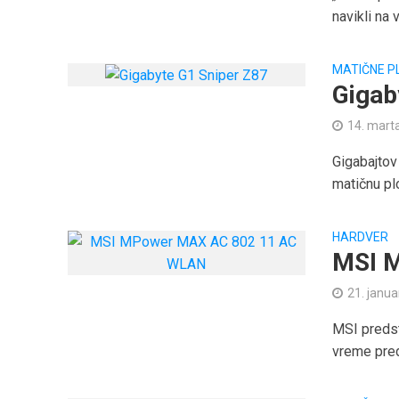
navikli na 
MATIČNE P
Gigab
14. mart
Gigabajto
matičnu plo
HARDVER
MSI 
21. janua
MSI predst
vreme pred