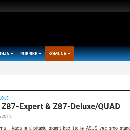
DIJA
RUBRIKE
KOMUNA
LOČE
Z87-Expert & Z87-Deluxe/QUAD
a 2014.
rema Kada je u pitanju gigant kao što je ASUS već smo stan