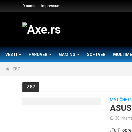
O nama
Impressum
VESTI
HARDVER
GAMING
SOFTVER
MULTIME
|
Z87
Z87
MATIČNE P
ASUS 
30. mart
„Full“ op