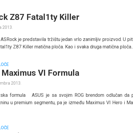
k Z87 Fatal1ty Killer
a 2013.
SRock je predstavila tržištu jedan vrlo zanimljiv proizvod. U pit
al1ty Z87 Killer matična ploča. Kao i svaka druga matična ploča..
LOČE
Maximus VI Formula
embra 2013.
rska formula ASUS je sa svojim ROG brendom odlučan da 
zninu u premium segmentu, pa je između Maximus VI Hero i M
LOČE