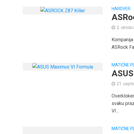
HARDVER
ASRoc
2. oktobr
Kompanija A
ASRock Fat
MATIČNE P
ASUS 
21. sept
Overkloke
svaku pra
VI...
MATIČNE P