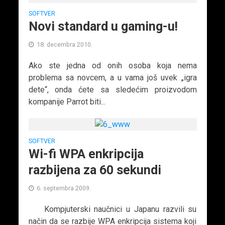
SOFTVER
Novi standard u gaming-u!
18. decembra 2010.
Ako ste jedna od onih osoba koja nema
problema sa novcem, a u vama još uvek „igra
dete“, onda ćete sa sledećim proizvodom
kompanije Parrot biti...
SOFTVER
Wi-fi WPA enkripcija
razbijena za 60 sekundi
6. septembra 2009.
Kompjuterski naučnici u Japanu razvili su
način da se razbije WPA enkripcija sistema koji