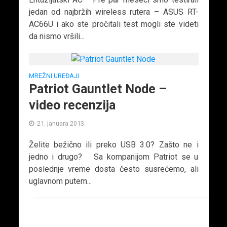
jedan od najbržih wireless rutera – ASUS RT-
AC66U i ako ste pročitali test mogli ste videti
da nismo vršili...
MREŽNI UREĐAJI
Patriot Gauntlet Node –
video recenzija
21. januara 2013.
Želite bežično ili preko USB 3.0? Zašto ne i
jedno i drugo? Sa kompanijom Patriot se u
poslednje vreme dosta često susrećemo, ali
uglavnom putem...