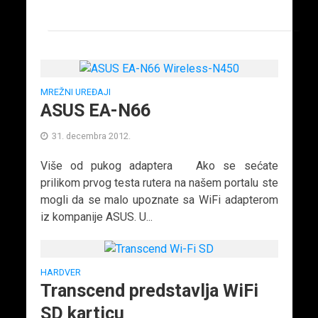
MREŽNI UREĐAJI
ASUS EA-N66
31. decembra 2012.
Više od pukog adaptera Ako se sećate
prilikom prvog testa rutera na našem portalu ste
mogli da se malo upoznate sa WiFi adapterom
iz kompanije ASUS. U...
HARDVER
Transcend predstavlja WiFi
SD karticu