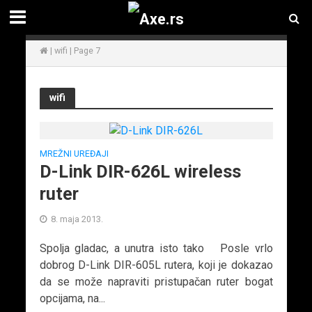
|
wifi
|
Page 7
wifi
MREŽNI UREĐAJI
D-Link DIR-626L wireless
ruter
8. maja 2013.
Spolja gladac, a unutra isto tako Posle vrlo
dobrog D-Link DIR-605L rutera, koji je dokazao
da se može napraviti pristupačan ruter bogat
opcijama, na...