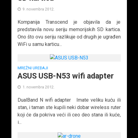
9. novembra 2012.
Kompanija Transcend je objavila da je
predstavila novu seriju memorijskih SD kartica.
Ono što ovu seriju razlikuje od drugih je ugrađen
WiFi u samu karticu...
MREŽNI UREĐAJI
ASUS USB-N53 wifi adapter
1. novembra 2012.
DualBand N wifi adapter Imate veliku kuću ili
stan, i taman ste kupili neki dobar wireless ruter
koji će da pokriva veći ili ceo deo stana ili kuće,
i...