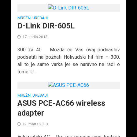
MREŽNI UREĐAJI
D-Link DIR-605L
17. aprila 2013.
300 za 40 Možda će Vas ovaj podnaslov
podsetiti na poznati Holivudski hit film – 300,
ali to je samo varka jer se naravno ne radi o
tome. U...
MREŽNI UREĐAJI
ASUS PCE-AC66 wireless
adapter
12. marta 2013.
Entuzijatski AC Pre par meseci smo testirali