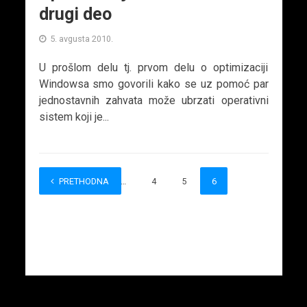
drugi deo
5. avgusta 2010.
U prošlom delu tj. prvom delu o optimizaciji
Windowsa smo govorili kako se uz pomoć par
jednostavnih zahvata može ubrzati operativni
sistem koji je...
PRETHODNA
1
…
4
5
6