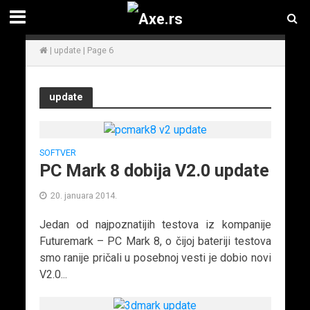
|
update
|
Page 6
update
SOFTVER
PC Mark 8 dobija V2.0 update
20. januara 2014.
Jedan od najpoznatijih testova iz kompanije
Futuremark – PC Mark 8, o čijoj bateriji testova
smo ranije pričali u posebnoj vesti je dobio novi
V2.0...