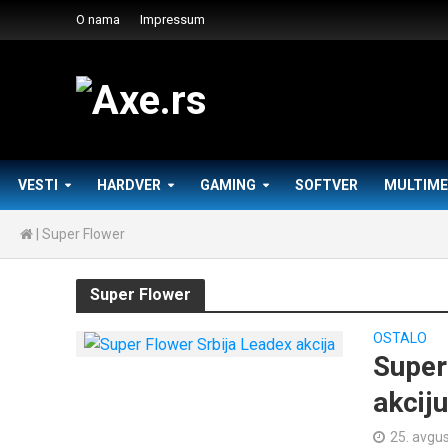
O nama
Impressum
VESTI
HARDVER
GAMING
SOFTVER
MULTIME
|
Super Flower
Super Flower
OSTALO
Super
akcij
25. avgu