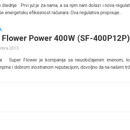
štednje Prvi jul je za nama, a sa njim nam dolazi i nova regulat
še energetsku efikasnost računara. Ova regulativa propisuje...
A
 Flower Power 400W (SF-400P12P)
mbra 2013.
 Super Flower je kompanija sa neuobičajenim imenom, l
enjima i dobrom inostranom reputacijom, dovoljno da na našem trži