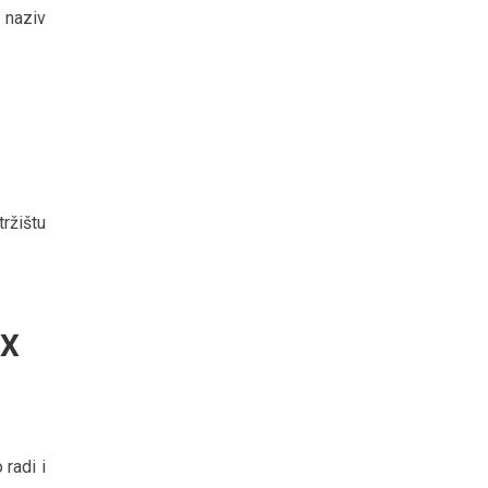
 naziv
ržištu
HX
radi i