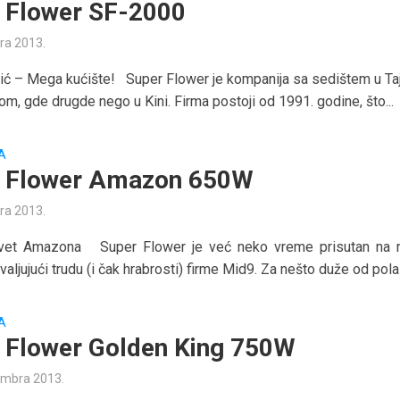
 Flower SF-2000
ra 2013.
ić – Mega kućište! Super Flower je kompanija sa sedištem u Taj
om, gde drugde nego u Kini. Firma postoji od 1991. godine, što...
A
 Flower Amazon 650W
ra 2013.
cvet Amazona Super Flower je već neko vreme prisutan na
hvaljujući trudu (i čak hrabrosti) firme Mid9. Za nešto duže od pola.
A
 Flower Golden King 750W
embra 2013.