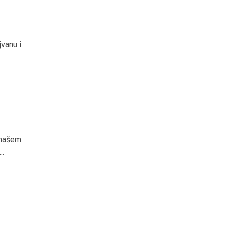
vanu i
 našem
..