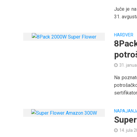
Juče je na
31. avgust
HARDVER
8Pack
potro
31. janua
Na poznato
potrošač
sertifikatom
NAPAJANJ
Super
14. jula 