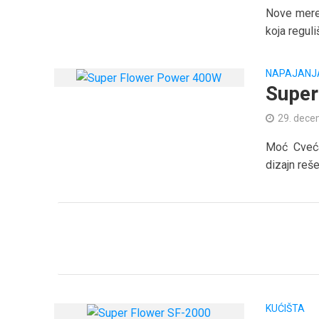
Nove mere 
koja reguli
NAPAJANJ
Super
29. dece
Moć Cveća
dizajn reš
KUĆIŠTA