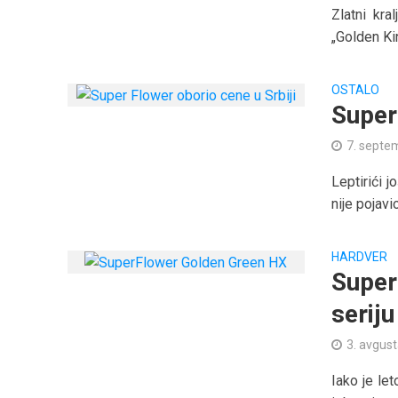
Zlatni kr
„Golden Ki
OSTALO
Super
7. septe
Leptirići 
nije pojavi
HARDVER
Super
serij
3. avgus
Iako je le