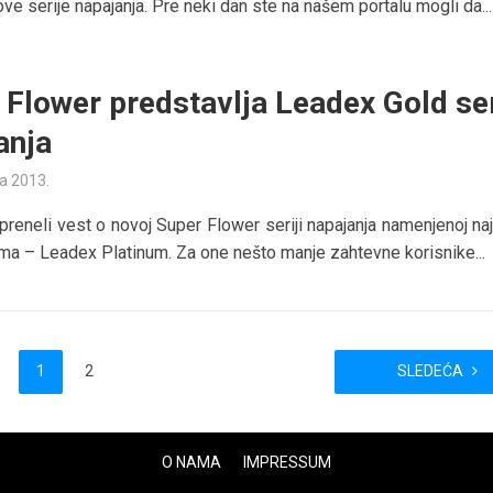
ve serije napajanja. Pre neki dan ste na našem portalu mogli da...
 Flower predstavlja Leadex Gold ser
anja
ta 2013.
reneli vest o novoj Super Flower seriji napajanja namenjenoj na
ima – Leadex Platinum. Za one nešto manje zahtevne korisnike...
1
2
SLEDEĆA
O NAMA
IMPRESSUM