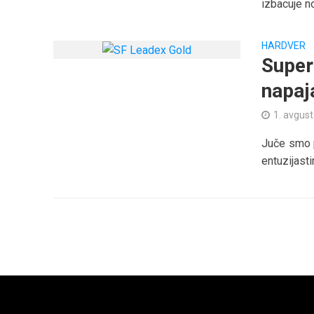
izbacuje no
HARDVER
Super
napaj
1. avgus
Juče smo p
entuzijast