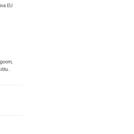
iva EU
ogoom,
štu...