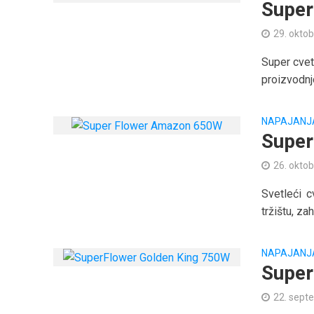
Super
29. oktob
Super cvet
proizvodnj
NAPAJANJ
Super
26. oktob
Svetleći 
tržištu, za
NAPAJANJ
Super
22. sept