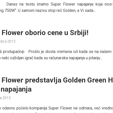
alj Danas na testu imamo Super Flower napajanje koja nosi
ng 750W“. U samom nazivu stoji reč Golden, a Vi sada...
 Flower oborio cene u Srbiji!
mbra 2013.
još pristupačniji Prošlo je dosta vremena od kada se na našem t
o neki ozbiljan igrač kada su računarska napajanja u pitanju...
 Flower predstavlja Golden Green 
u napajanja
ta 2013.
to odavno počelo kompanija Super Flower ne odmara, već vredno 