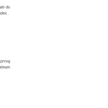
jati do
dex...
 prvog
atinum