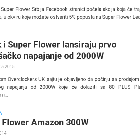
 Super Flower Srbija Facebook stranici počela akcija koja će tra
a, u okviru koje možete ostvariti 5% popusta na Super Flower Lea
 i Super Flower lansiraju prvo
šačko napajanje od 2000W
ra 2015.
m Overclockers UK sajtu je objavljeno da počinju sa prodajom
kog napajanja od 2000W koje će dolaziti sa 80 PLUS Pl
 i...
A
 Flower Amazon 300W
2014.