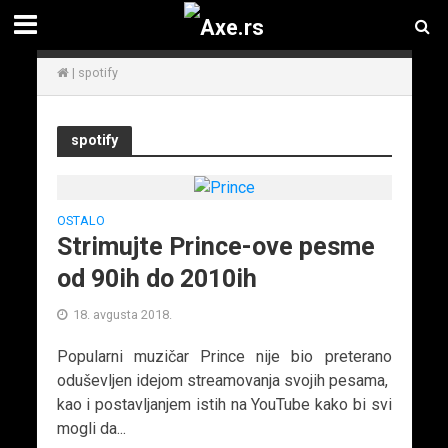
|
spotify
spotify
OSTALO
Strimujte Prince-ove pesme
od 90ih do 2010ih
18. avgusta 2018.
Popularni muzičar Prince nije bio preterano
oduševljen idejom streamovanja svojih pesama,
kao i postavljanjem istih na YouTube kako bi svi
mogli da...