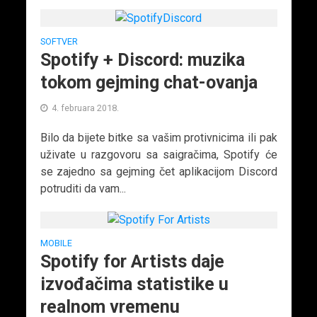
SOFTVER
Spotify + Discord: muzika
tokom gejming chat-ovanja
4. februara 2018.
Bilo da bijete bitke sa vašim protivnicima ili pak
uživate u razgovoru sa saigračima, Spotify će
se zajedno sa gejming čet aplikacijom Discord
potruditi da vam...
MOBILE
Spotify for Artists daje
izvođačima statistike u
realnom vremenu