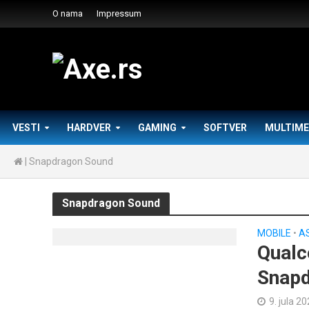
O nama
Impressum
VESTI
HARDVER
GAMING
SOFTVER
MULTIME
|
Snapdragon Sound
Snapdragon Sound
MOBILE
•
A
Qualc
Snapd
9. jula 20