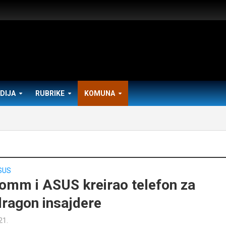
DIJA
RUBRIKE
KOMUNA
SUS
omm i ASUS kreirao telefon za
ragon insajdere
21.