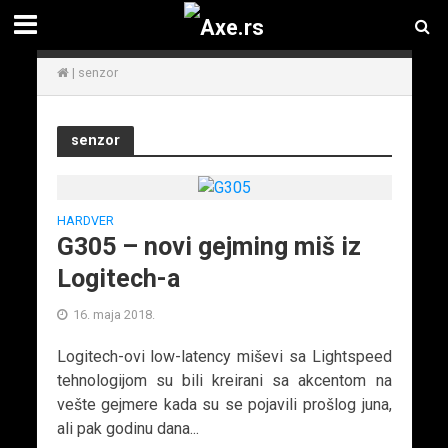
|
senzor
senzor
HARDVER
G305 – novi gejming miš iz
Logitech-a
16. maja 2018.
Logitech-ovi low-latency miševi sa Lightspeed
tehnologijom su bili kreirani sa akcentom na
vešte gejmere kada su se pojavili prošlog juna,
ali pak godinu dana...