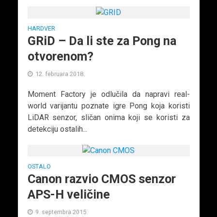
HARDVER
GRiD – Da li ste za Pong na
otvorenom?
12. februara 2018.
Moment Factory je odlučila da napravi real-
world varijantu poznate igre Pong koja koristi
LiDAR senzor, sličan onima koji se koristi za
detekciju ostalih...
OSTALO
Canon razvio CMOS senzor
APS-H veličine
9. septembra 2015.