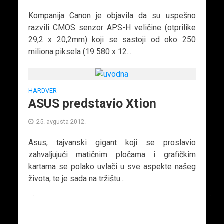
Kompanija Canon je objavila da su uspešno
razvili CMOS senzor APS-H veličine (otprilike
29,2 x 20,2mm) koji se sastoji od oko 250
miliona piksela (19 580 x 12...
HARDVER
ASUS predstavio Xtion
25. avgusta 2012.
Asus, tajvanski gigant koji se proslavio
zahvaljujući matičnim pločama i grafičkim
kartama se polako uvlači u sve aspekte našeg
života, te je sada na tržištu...