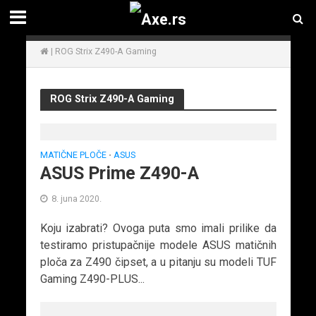
|
ROG Strix Z490-A Gaming
ROG Strix Z490-A Gaming
MATIČNE PLOČE
ASUS
•
ASUS Prime Z490-A
8. juna 2020.
Koju izabrati? Ovoga puta smo imali prilike da
testiramo pristupačnije modele ASUS matičnih
ploča za Z490 čipset, a u pitanju su modeli TUF
Gaming Z490-PLUS...