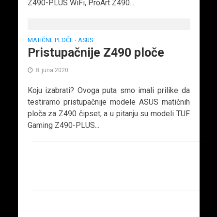
Z490-PLUS WiFi, ProArt Z490...
MATIČNE PLOČE
ASUS
•
Pristupačnije Z490 ploče
8. juna 2020.
Koju izabrati? Ovoga puta smo imali prilike da
testiramo pristupačnije modele ASUS matičnih
ploča za Z490 čipset, a u pitanju su modeli TUF
Gaming Z490-PLUS...