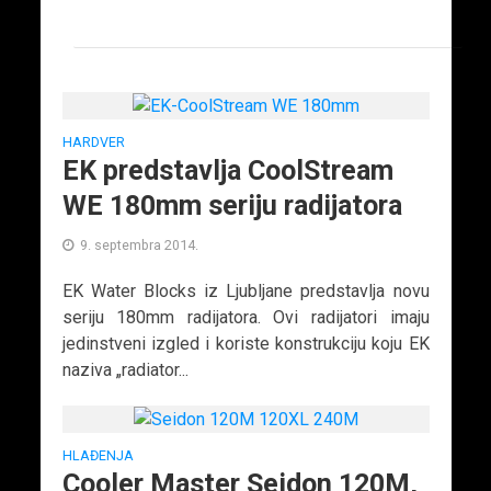
HARDVER
EK predstavlja CoolStream
WE 180mm seriju radijatora
9. septembra 2014.
EK Water Blocks iz Ljubljane predstavlja novu
seriju 180mm radijatora. Ovi radijatori imaju
jedinstveni izgled i koriste konstrukciju koju EK
naziva „radiator...
HLAĐENJA
Cooler Master Seidon 120M,