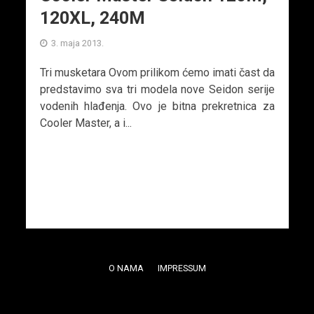
120XL, 240M
3. maja 2013.
Tri musketara Ovom prilikom ćemo imati čast da
predstavimo sva tri modela nove Seidon serije
vodenih hlađenja. Ovo je bitna prekretnica za
Cooler Master, a i...
O NAMA
IMPRESSUM