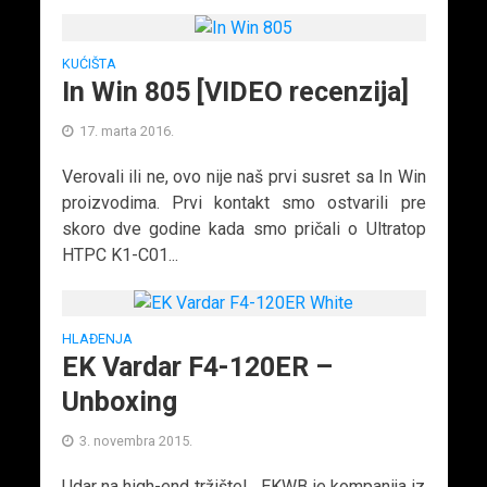
KUĆIŠTA
In Win 805 [VIDEO recenzija]
17. marta 2016.
Verovali ili ne, ovo nije naš prvi susret sa In Win
proizvodima. Prvi kontakt smo ostvarili pre
skoro dve godine kada smo pričali o Ultratop
HTPC K1-C01...
HLAĐENJA
EK Vardar F4-120ER –
Unboxing
3. novembra 2015.
Udar na high-end tržište! EKWB je kompanija iz