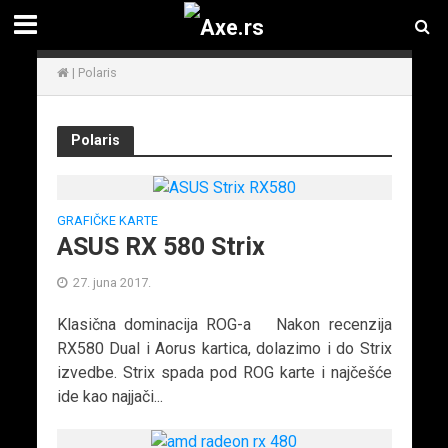
|
Polaris
Polaris
GRAFIČKE KARTE
ASUS RX 580 Strix
27. juna 2017.
Klasična dominacija ROG-a Nakon recenzija
RX580 Dual i Aorus kartica, dolazimo i do Strix
izvedbe. Strix spada pod ROG karte i najčešće
ide kao najjači...