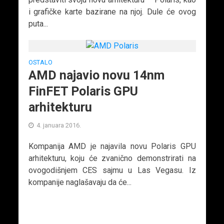
i grafičke karte bazirane na njoj. Dule će ovog
puta...
OSTALO
AMD najavio novu 14nm
FinFET Polaris GPU
arhitekturu
4. januara 2016.
Kompanija AMD je najavila novu Polaris GPU
arhitekturu, koju će zvanično demonstrirati na
ovogodišnjem CES sajmu u Las Vegasu. Iz
kompanije naglašavaju da će...