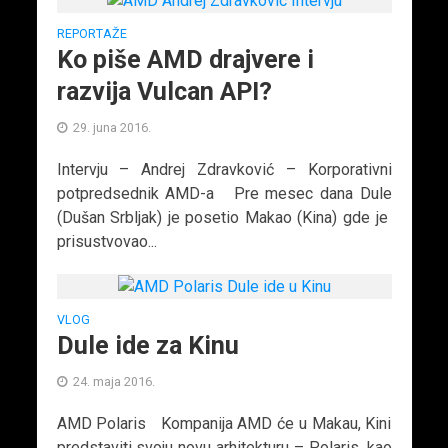
REPORTAŽE
Ko piše AMD drajvere i
razvija Vulcan API?
29. juna 2016.
Intervju – Andrej Zdravković – Korporativni
potpredsednik AMD-a Pre mesec dana Dule
(Dušan Srbljak) je posetio Makao (Kina) gde je
prisustvovao...
VLOG
Dule ide za Kinu
24. maja 2016.
AMD Polaris Kompanija AMD će u Makau, Kini
predstaviti svoju novu arhitekturu – Polaris, kao