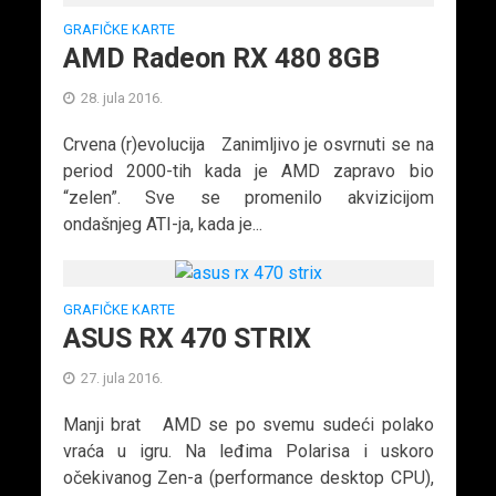
GRAFIČKE KARTE
AMD Radeon RX 480 8GB
28. jula 2016.
Crvena (r)evolucija Zanimljivo je osvrnuti se na
period 2000-tih kada je AMD zapravo bio
“zelen”. Sve se promenilo akvizicijom
ondašnjeg ATI-ja, kada je...
GRAFIČKE KARTE
ASUS RX 470 STRIX
27. jula 2016.
Manji brat AMD se po svemu sudeći polako
vraća u igru. Na leđima Polarisa i uskoro
očekivanog Zen-a (performance desktop CPU),