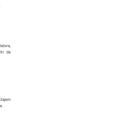
.
atora,
tri da
ržajem
...