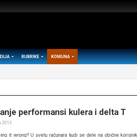
DIJA
RUBRIKE
KOMUNA
ranje performansi kulera i delta T
a 2013.
ing it wrong? U svetu računara ljudi se dele na obične korisnik