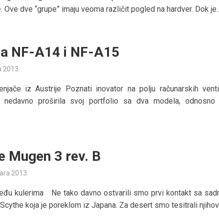
. Ove dve “grupe” imaju veoma različit pogled na hardver. Dok je..
a NF-A14 i NF-A15
a 2013.
njače iz Austrije Poznati inovator na polju računarskih ventil
e nedavno proširila svoj portfolio sa dva modela, odnosno 
e Mugen 3 rev. B
uara 2013.
eđu kulerima Ne tako davno ostvarili smo prvi kontakt sa sad
Scythe koja je poreklom iz Japana. Za desert smo tesitrali njihove