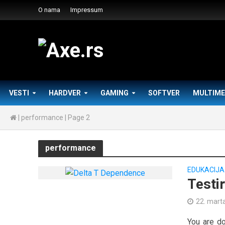
O nama
Impressum
VESTI
HARDVER
GAMING
SOFTVER
MULTIME
|
performance
|
Page 2
performance
EDUKACIJA
Testi
22. mart
You are do