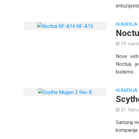
entuzijaste
HLAĐENJA
Noctu
19. mart
Nove vetre
Noctua, j
budemo...
HLAĐENJA
Scyth
21. febr
Samuraj m
kompanije 