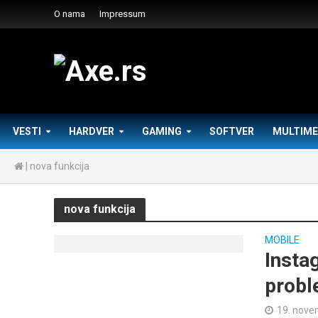
O nama
Impressum
VESTI
HARDVER
GAMING
SOFTVER
MULTIME
|
nova funkcija
nova funkcija
MOBILE
Insta
probl
19. nove