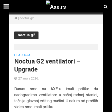
|
noctua g2
noctua g2
HLAĐENJA
Noctua G2 ventilatori –
Upgrade
27. maja 2026.
Danas smo na AXE-u imali prilike da
nadogradimo ventilatore u našoj radnoj stanici,
tačnije glavnoj editing mašini. U nekim od prošlih
videa smo imali priliku...