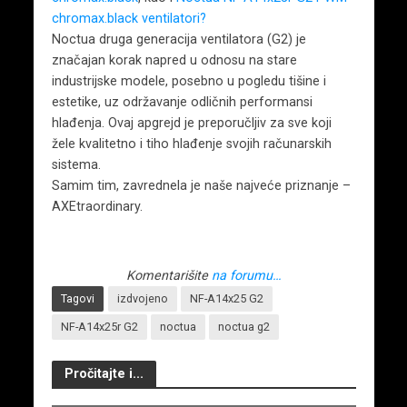
chromax.black ventilatori?
Noctua druga generacija ventilatora (G2) je
značajan korak napred u odnosu na stare
industrijske modele, posebno u pogledu tišine i
estetike, uz održavanje odličnih performansi
hlađenja. Ovaj apgrejd je preporučljiv za sve koji
žele kvalitetno i tiho hlađenje svojih računarskih
sistema.
Samim tim, zavrednela je naše najveće priznanje –
AXEtraordinary.
Komentarišite
na forumu…
Tagovi
izdvojeno
NF-A14x25 G2
NF-A14x25r G2
noctua
noctua g2
Pročitajte i...