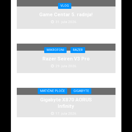
VLOG
Game Centar 5. radnja!
31. jula 2026.
MIKROFONI
RAZER
Razer Seiren V3 Pro
29. jula 2026.
MATIČNE PLOČE
GIGABYTE
Gigabyte X870 AORUS
Infinity
17. jula 2026.