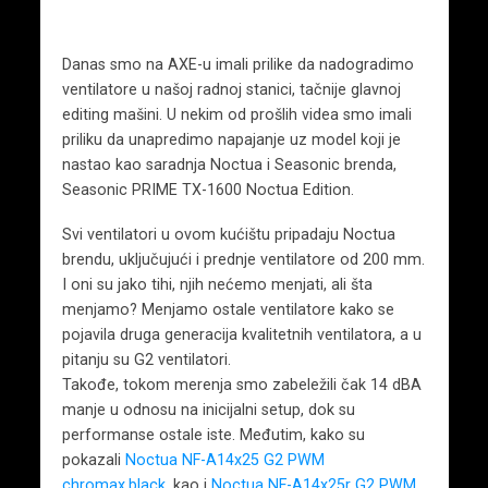
Danas smo na AXE-u imali prilike da nadogradimo
ventilatore u našoj radnoj stanici, tačnije glavnoj
editing mašini. U nekim od prošlih videa smo imali
priliku da unapredimo napajanje uz model koji je
nastao kao saradnja Noctua i Seasonic brenda,
Seasonic PRIME TX-1600 Noctua Edition.
Svi ventilatori u ovom kućištu pripadaju Noctua
brendu, uključujući i prednje ventilatore od 200 mm.
I oni su jako tihi, njih nećemo menjati, ali šta
menjamo? Menjamo ostale ventilatore kako se
pojavila druga generacija kvalitetnih ventilatora, a u
pitanju su G2 ventilatori.
Takođe, tokom merenja smo zabeležili čak 14 dBA
manje u odnosu na inicijalni setup, dok su
performanse ostale iste. Međutim, kako su
pokazali
Noctua NF-A14x25 G2 PWM
chromax.black
, kao i
Noctua NF-A14x25r G2 PWM