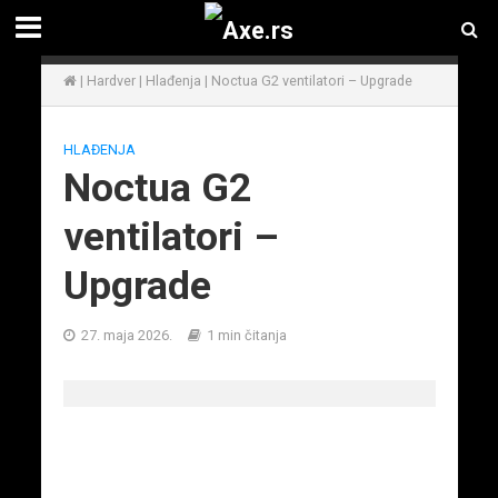
|
Hardver
|
Hlađenja
|
Noctua G2 ventilatori – Upgrade
HLAĐENJA
Noctua G2
ventilatori –
Upgrade
27. maja 2026.
1 min čitanja