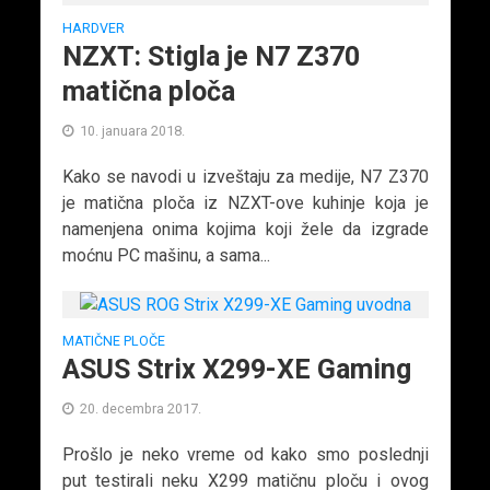
HARDVER
NZXT: Stigla je N7 Z370
matična ploča
10. januara 2018.
Kako se navodi u izveštaju za medije, N7 Z370
je matična ploča iz NZXT-ove kuhinje koja je
namenjena onima kojima koji žele da izgrade
moćnu PC mašinu, a sama...
MATIČNE PLOČE
ASUS Strix X299-XE Gaming
20. decembra 2017.
Prošlo je neko vreme od kako smo poslednji
put testirali neku X299 matičnu ploču i ovog