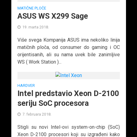
MATIČNE PLOČE
ASUS WS X299 Sage
19. marta 2018.
Više svega Kompanija ASUS ima nekoliko linija
matičnih ploča, od consumer do gaming i OC
orijentisanih, ali su nama uvek bile zanimljive
WS ( Work Station )...
HARDVER
Intel predstavio Xeon D-2100
seriju SoC procesora
7. februara 2018.
Stigli su novi Intel-ovi system-on-chip (SoC)
Xeon D-2100 procesori koji su izgrađeni kako