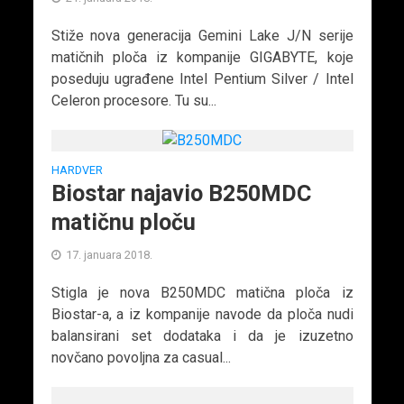
Stiže nova generacija Gemini Lake J/N serije
matičnih ploča iz kompanije GIGABYTE, koje
poseduju ugrađene Intel Pentium Silver / Intel
Celeron procesore. Tu su...
HARDVER
Biostar najavio B250MDC
matičnu ploču
17. januara 2018.
Stigla je nova B250MDC matična ploča iz
Biostar-a, a iz kompanije navode da ploča nudi
balansirani set dodataka i da je izuzetno
novčano povoljna za casual...