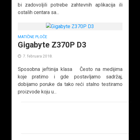
bi zadovoljili potrebe zahtevnih aplikacija ili
ostalih centara sa...
MATIČNE PLOČE
Gigabyte Z370P D3
7. februara 2018.
Sposobna jeftinija klasa Često na medijima
koje pratimo i gde postavljamo sadržaj,
dobijamo poruke da tako reći stalno testiramo
proizvode koju u...