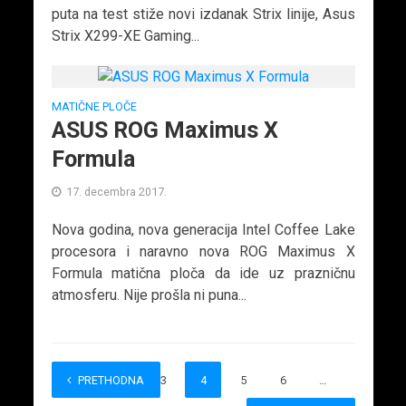
puta na test stiže novi izdanak Strix linije, Asus
Strix X299-XE Gaming...
MATIČNE PLOČE
ASUS ROG Maximus X
Formula
17. decembra 2017.
Nova godina, nova generacija Intel Coffee Lake
procesora i naravno nova ROG Maximus X
Formula matična ploča da ide uz prazničnu
atmosferu. Nije prošla ni puna...
PRETHODNA
1
2
3
4
5
6
…