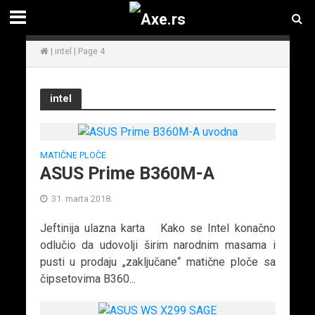
|
intel
|
Page 4
intel
MATIČNE PLOČE
ASUS Prime B360M-A
31. marta 2018.
Jeftinija ulazna karta Kako se Intel konačno
odlučio da udovolji širim narodnim masama i
pusti u prodaju „zaključane“ matične ploče sa
čipsetovima B360...