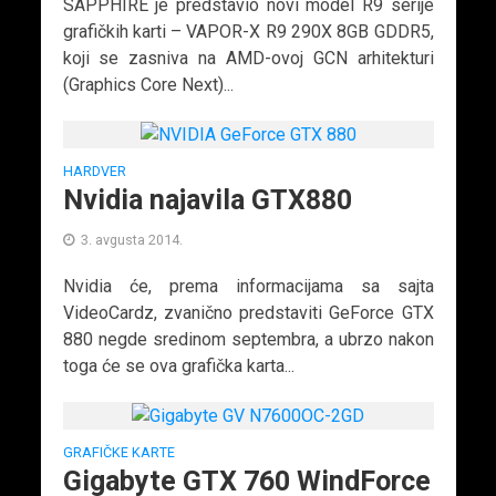
SAPPHIRE je predstavio novi model R9 serije
grafičkih karti – VAPOR-X R9 290X 8GB GDDR5,
koji se zasniva na AMD-ovoj GCN arhitekturi
(Graphics Core Next)...
HARDVER
Nvidia najavila GTX880
3. avgusta 2014.
Nvidia će, prema informacijama sa sajta
VideoCardz, zvanično predstaviti GeForce GTX
880 negde sredinom septembra, a ubrzo nakon
toga će se ova grafička karta...
GRAFIČKE KARTE
Gigabyte GTX 760 WindForce