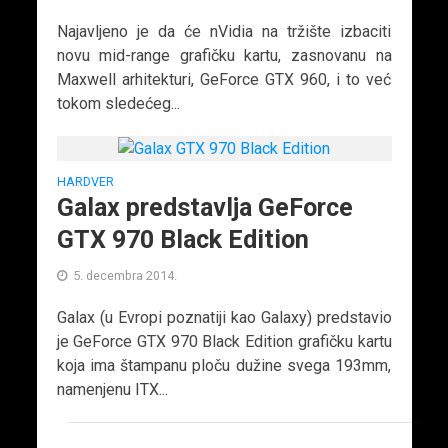
Najavljeno je da će nVidia na tržište izbaciti
novu mid-range grafičku kartu, zasnovanu na
Maxwell arhitekturi, GeForce GTX 960, i to već
tokom sledećeg...
HARDVER
Galax predstavlja GeForce
GTX 970 Black Edition
5. decembra 2014.
Galax (u Evropi poznatiji kao Galaxy) predstavio
je GeForce GTX 970 Black Edition grafičku kartu
koja ima štampanu ploču dužine svega 193mm,
namenjenu ITX...