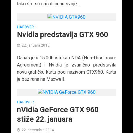
tako što su snizili cenu svoje...
HARDVER
Nvidia predstavlja GTX 960
22. januara 2015.
Danas je u 15:00h istekao NDA (Non-Disclosure
Agreement) i Nvidia je zvanično predstavila
novu grafičku kartu pod nazivom GTX960. Karta
je bazirana na Maxwell...
HARDVER
nVidia GeForce GTX 960
stiže 22. januara
22. decembra 2014.