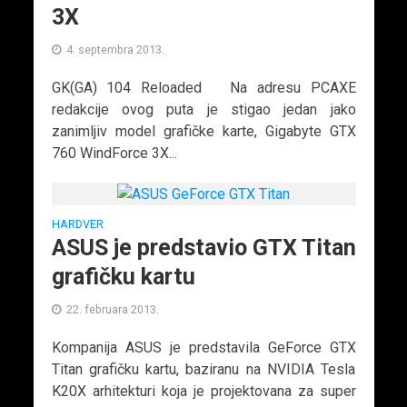
3X
4. septembra 2013.
GK(GA) 104 Reloaded Na adresu PCAXE
redakcije ovog puta je stigao jedan jako
zanimljiv model grafičke karte, Gigabyte GTX
760 WindForce 3X...
HARDVER
ASUS je predstavio GTX Titan
grafičku kartu
22. februara 2013.
Kompanija ASUS je predstavila GeForce GTX
Titan grafičku kartu, baziranu na NVIDIA Tesla
K20X arhitekturi koja je projektovana za super