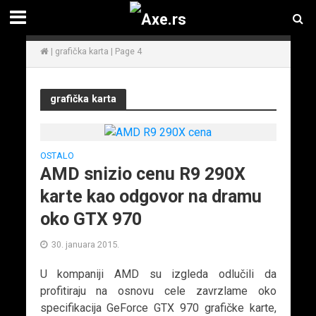
|
grafička karta
|
Page 4
grafička karta
OSTALO
AMD snizio cenu R9 290X
karte kao odgovor na dramu
oko GTX 970
30. januara 2015.
U kompaniji AMD su izgleda odlučili da
profitiraju na osnovu cele zavrzlame oko
specifikacija GeForce GTX 970 grafičke karte,