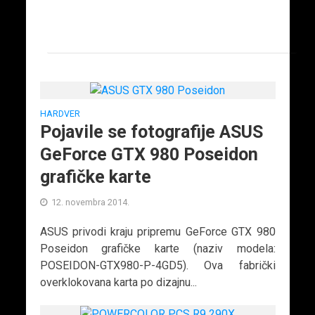
HARDVER
Pojavile se fotografije ASUS
GeForce GTX 980 Poseidon
grafičke karte
12. novembra 2014.
ASUS privodi kraju pripremu GeForce GTX 980
Poseidon grafičke karte (naziv modela:
POSEIDON-GTX980-P-4GD5). Ova fabrički
overklokovana karta po dizajnu...