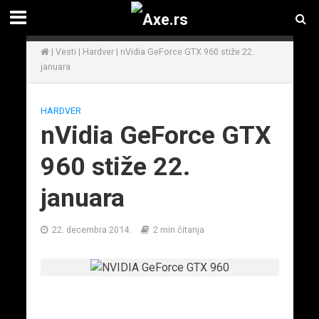
|
Vesti
|
Hardver
|
nVidia GeForce GTX 960 stiže 22.
januara
HARDVER
nVidia GeForce GTX
960 stiže 22.
januara
22. decembra 2014.
2 min čitanja