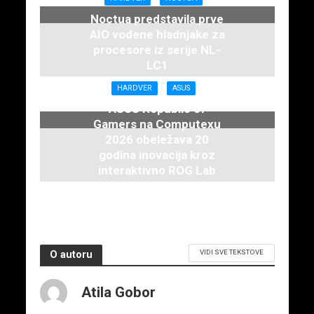
Noctua predstavila prve
AIO vodene hladnjake za
procesore iz serije NL-
LC1
16. juna 2026.
HARDVER
ASUS
ASUS Republic of
Gamers na Computexu
2026 obeležava 20
godina inovacija kroz
interaktivno ROG Lab
iskustvo
3. juna 2026.
VIDI SVE TEKSTOVE
O autoru
Atila Gobor