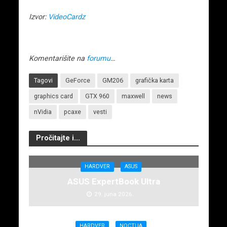
Izvor:
VideoCardz
Komentarišite na
forumu
…
Tagovi
GeForce
GM206
grafička karta
graphics card
GTX 960
maxwell
news
nVidia
pcaxe
vesti
Pročitajte i...
HARDVER
ASUS
ASUS ExpertBook Ultra
29. juna 2026.
HARDVER
NOCTUA