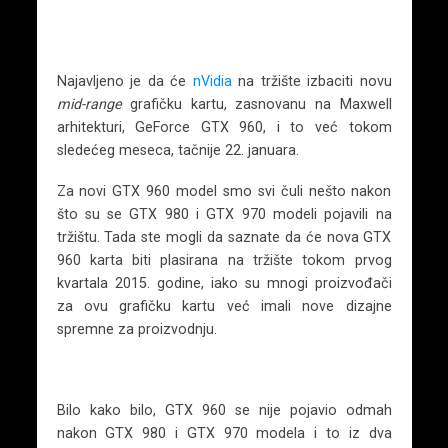
Najavljeno je da će
nVidia
na tržište izbaciti novu
mid-range
grafičku kartu, zasnovanu na Maxwell
arhitekturi, GeForce GTX 960, i to već tokom
sledećeg meseca, tačnije 22. januara.
Za novi GTX 960 model smo svi čuli nešto nakon
što su se GTX 980 i GTX 970 modeli pojavili na
tržištu. Tada ste mogli da saznate da će nova GTX
960 karta biti plasirana na tržište tokom prvog
kvartala 2015. godine, iako su mnogi proizvođači
za ovu grafičku kartu već imali nove dizajne
spremne za proizvodnju.
Bilo kako bilo, GTX 960 se nije pojavio odmah
nakon GTX 980 i GTX 970 modela i to iz dva