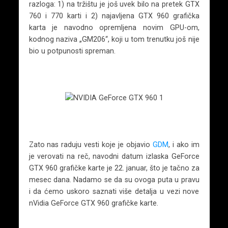
razloga: 1) na tržištu je još uvek bilo na pretek GTX
760 i 770 karti i 2) najavljena GTX 960 grafička
karta je navodno opremljena novim GPU-om,
kodnog naziva „GM206“, koji u tom trenutku još nije
bio u potpunosti spreman.
Zato nas raduju vesti koje je objavio
GDM
, i ako im
je verovati na reč, navodni datum izlaska GeForce
GTX 960 grafičke karte je 22. januar, što je tačno za
mesec dana. Nadamo se da su ovoga puta u pravu
i da ćemo uskoro saznati više detalja u vezi nove
nVidia GeForce GTX 960 grafičke karte.