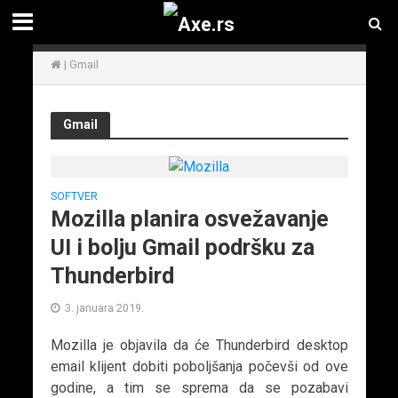
|
Gmail
Gmail
SOFTVER
Mozilla planira osvežavanje
UI i bolju Gmail podršku za
Thunderbird
3. januara 2019.
Mozilla je objavila da će Thunderbird desktop
email klijent dobiti poboljšanja počevši od ove
godine, a tim se sprema da se pozabavi