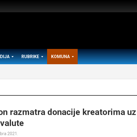
DIJA
RUBRIKE
KOMUNA
on razmatra donacije kreatorima uz
ovalute
bra 2021.