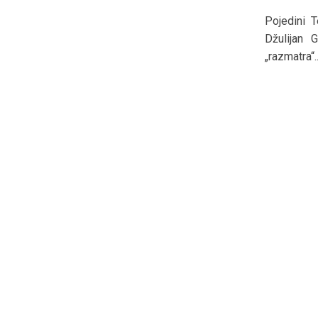
Pojedini 
Džulijan 
„razmatra“..