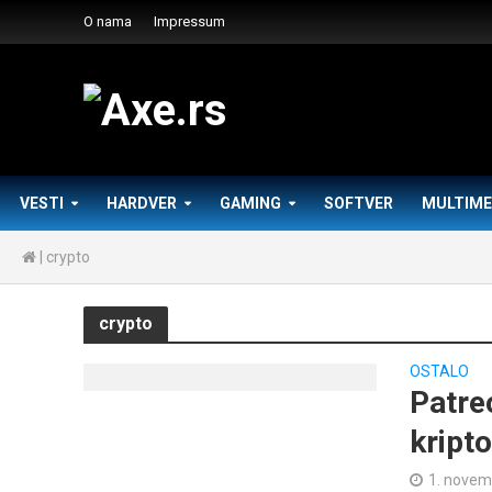
O nama
Impressum
VESTI
HARDVER
GAMING
SOFTVER
MULTIME
|
crypto
crypto
OSTALO
Patre
kript
1. novem