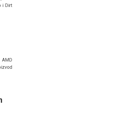
 i Dirt
se AMD
oizvod
m