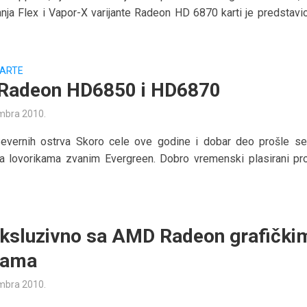
anja Flex i Vapor-X varijante Radeon HD 6870 karti je predstavio
KARTE
Radeon HD6850 i HD6870
mbra 2010.
Severnih ostrva Skoro cele ove godine i dobar deo prošle 
na lovorikama zvanim Evergreen. Dobro vremenski plasirani pr
ksluzivno sa AMD Radeon grafički
cama
mbra 2010.