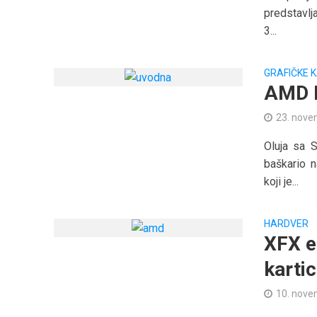
predstavlj
3...
GRAFIČKE 
AMD 
23. nove
Oluja sa 
baškario 
koji je...
HARDVER
XFX e
karti
10. nove