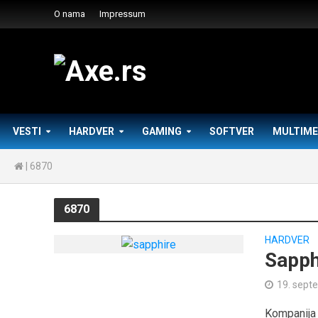
O nama
Impressum
VESTI
HARDVER
GAMING
SOFTVER
MULTIME
|
6870
6870
HARDVER
Sapph
19. sept
Kompanija