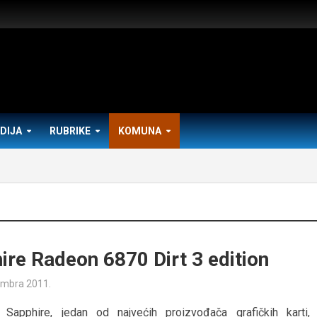
DIJA
RUBRIKE
KOMUNA
ire Radeon 6870 Dirt 3 edition
embra 2011.
 Sapphire, jedan od najvećih proizvođača grafičkih karti,