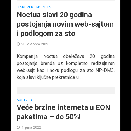
HARDVER
NOCTUA
•
Noctua slavi 20 godina
postojanja novim web-sajtom
i podlogom za sto
23. oktobra 2025.
Kompanija Noctua obeležava 20 godina
postojanja brenda uz kompletno redizajniran
web-sajt, kao i novu podlogu za sto NP-DM3,
koja slavi ključne prekretnice u...
SOFTVER
Veće brzine interneta u EON
paketima – do 50%!
1. juna 2022.