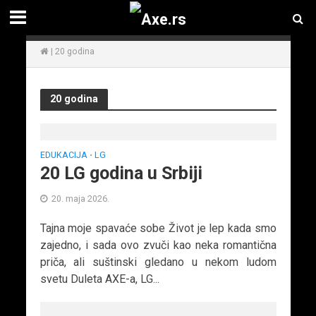
|
20 godina
20 godina
EDUKACIJA
LG
•
20 LG godina u Srbiji
20. maja 2026.
Tajna moje spavaće sobe Život je lep kada smo
zajedno, i sada ovo zvuči kao neka romantična
priča, ali suštinski gledano u nekom ludom
svetu Duleta AXE-a, LG...