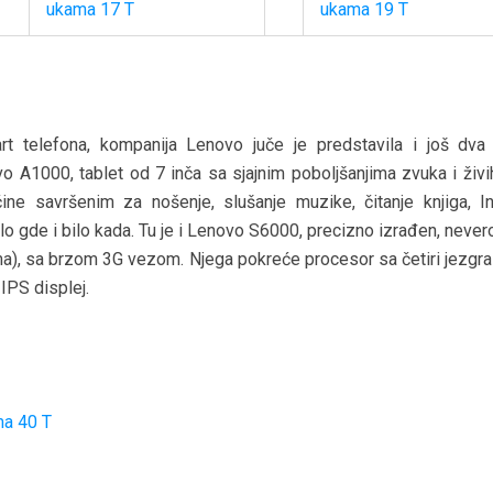
rt telefona, kompanija Lenovo juče je predstavila i još dva 
vo A1000, tablet od 7 inča sa sjajnim poboljšanjima zvuka i živi
ne savršenim za nošenje, slušanje muzike, čitanje knjiga, In
bilo gde i bilo kada. Tu je i Lenovo S6000, precizno izrađen, neve
ma), sa brzom 3G vezom. Njega pokreće procesor sa četiri jezgra
IPS displej.