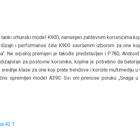
r tanki vrhunski model K900, namenjen zahtevnim korisnicima koji
i dizajn i performanse čine K900 savršenim izborom za one koj
“. Na srpskoj premijeri je takođe predstavljen i P780, Android
izajniran za poslovne korisnike, kojima je potrebno da baterij
srednje klase za one koji prate trendove i koriste multimediju u 
dlično opremljen model A390. Svi oni prenose poruku „Snaga u 