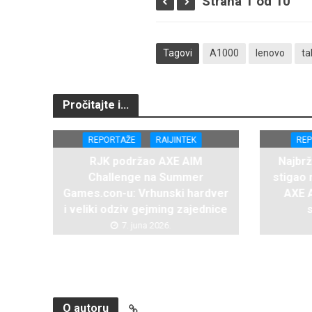
Strana 1 od 10
Tagovi
A1000
lenovo
ta
Pročitajte i...
REPORTAŽE
RAIJINTEK
RE
RJK podržao AXE AIM
Najbr
Challenge na Summer
stigao
Games.con-u: Vrhunski hardver
AXE 
i veliki odziv gejming zajednice
7. juna 2026.
O autoru