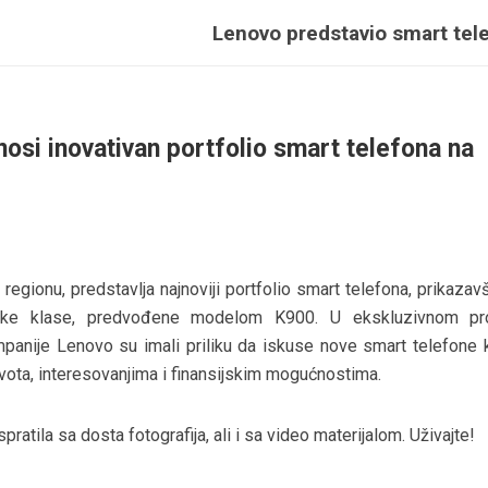
Lenovo predstavio smart tel
si inovativan portfolio smart telefona na
regionu, predstavlja najnoviji portfolio smart telefona, prikazavši
ke klase, predvođene modelom K900. U ekskluzivnom pro
panije Lenovo su imali priliku da iskuse nove smart telefone k
ivota, interesovanjima i finansijskim mogućnostima.
ratila sa dosta fotografija, ali i sa video materijalom. Uživajte!