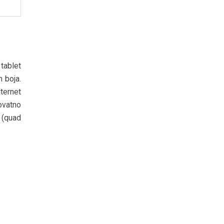
tablet
h boja.
ternet
rovatno
 (quad