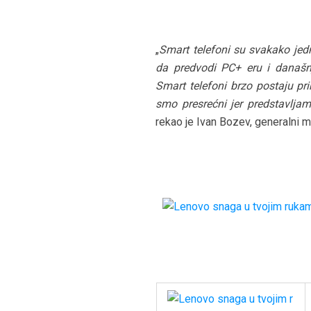
„
Smart telefoni su svakako jed
da predvodi PC+ eru i današnje
Smart telefoni brzo postaju pr
smo presrećni jer predstavljam
rekao je Ivan Bozev, generalni