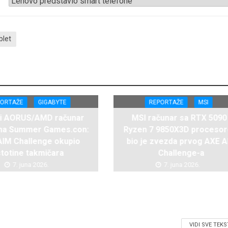
blet
PORTAŽE
GIGABYTE
REPORTAŽE
MSI
ži AORUS/AMD računar
MSI računar sa RTX 5090 
 na Summer Games.con:
Ryzen 7 9850X3D proceso
AIM Challenge okupio
bio je zvezda prvog AXE 
stotine takmičara
Challenge-a
7. juna 2026.
7. juna 2026.
VIDI SVE TEK