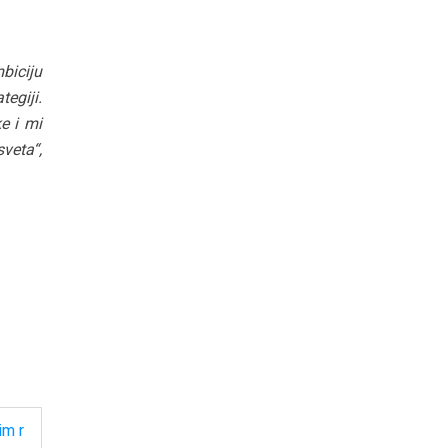
biciju
egiji.
e i mi
veta“,