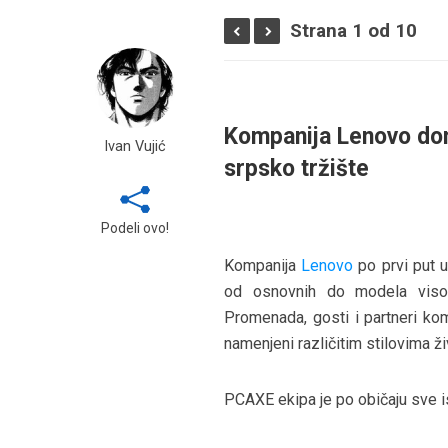
Strana 1 od 10
Kompanija Lenovo dono
Ivan Vujić
srpsko tržište
Podeli ovo!
Kompanija
Lenovo
po prvi put u 
od osnovnih do modela viso
Promenada, gosti i partneri kom
namenjeni različitim stilovima ž
PCAXE ekipa je po običaju sve isp