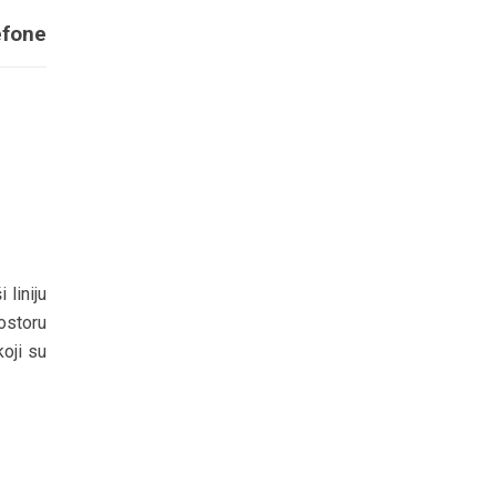
efone
 liniju
storu
oji su