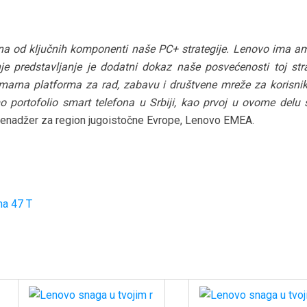
na od ključnih komponenti naše PC+ strategije. Lenovo ima am
 predstavljanje je dodatni dokaz naše posvećenosti toj strat
imarna platforma za rad, zabavu i društvene mreže za korisnik
o portofolio smart telefona u Srbiji, kao prvoj u ovome delu s
 menadžer za region jugoistočne Evrope, Lenovo EMEA.