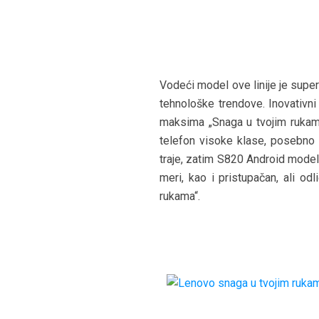
Vodeći model ove linije je supe
tehnološke trendove. Inovativn
maksima „Snaga u tvojim rukama
telefon visoke klase, posebno d
traje, zatim S820 Android model 
meri, kao i pristupačan, ali o
rukama“.