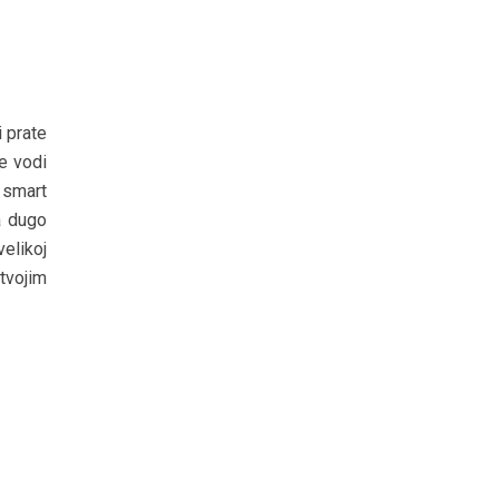
 prate
e vodi
 smart
a dugo
velikoj
tvojim