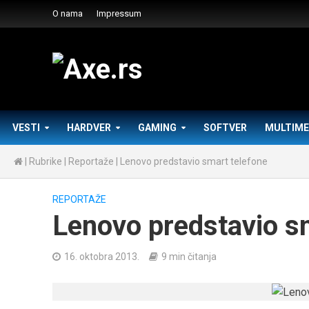
O nama
Impressum
VESTI
HARDVER
GAMING
SOFTVER
MULTIME
|
Rubrike
|
Reportaže
|
Lenovo predstavio smart telefone
REPORTAŽE
Lenovo predstavio s
16. oktobra 2013.
9 min čitanja