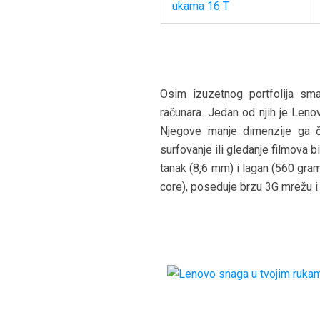
Osim izuzetnog portfolija sma
računara. Jedan od njih je Leno
Njegove manje dimenzije ga či
surfovanje ili gledanje filmova 
tanak (8,6 mm) i lagan (560 gra
core), poseduje brzu 3G mrežu i 