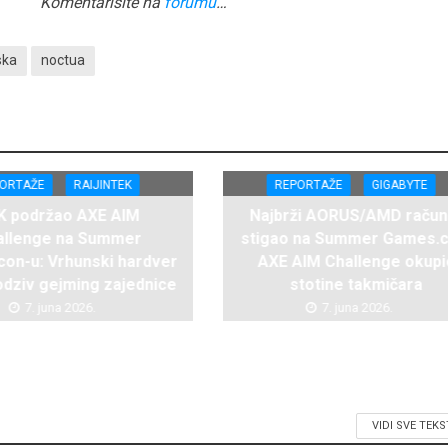
Komentarišite na
forumu
…
ska
noctua
ORTAŽE
RAIJINTEK
REPORTAŽE
GIGABYTE
K podržao AXE AIM
Najbrži AORUS/AMD račun
allenge na Summer
stigao na Summer Games.c
on-u: Vrhunski hardver
AXE AIM Challenge okupi
i odziv gejming zajednice
stotine takmičara
7. juna 2026.
7. juna 2026.
VIDI SVE TEK