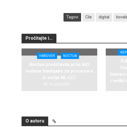
Tagovi
Cile
digital
koval
Pročitajte i...
REP
HARDVER
NOCTUA
RJ
Noctua predstavila prve AIO
Ch
vodene hladnjake za procesore
Games.c
iz serije NL-LC1
i velik
16. juna 2026.
O autoru