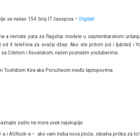
lje se našao 154. broj IT časopisa –
Digital!
efona a nemate para za flagship modele u septembarskom izdanj
od 4 telefona za svačiji džep. Ako ste pritom još i ljubitelj i 
ju sa Ciletom i Kovalskom, našim poznatim youtuberima.
jom Toshibom Kira aka Porscheom među laptopovima.
saznajte zašto ne mora uvek najskuplje
!-a i ASRock-a – ako vam treba nova ploča…idealna prilika za to!