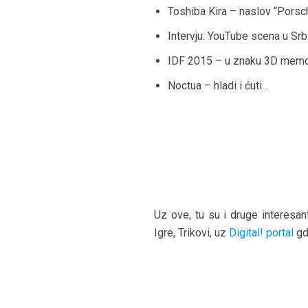
Toshiba Kira – naslov “Pors
Intervju: YouTube scena u Srbi
IDF 2015 – u znaku 3D memo
Noctua – hladi i ćuti…
Uz ove, tu su i druge interesan
Igre, Trikovi, uz
Digital! portal
gd