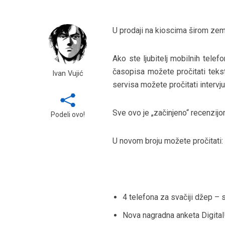
U prodaji na kioscima širom zem
Ako ste ljubitelj mobilnih tel
časopisa možete pročitati tekst 
Ivan Vujić
servisa možete pročitati interv
Sve ovo je „začinjeno“ recenzi
Podeli ovo!
U novom broju možete pročitati:
4 telefona za svačiji džep – 
Nova nagradna anketa Digital