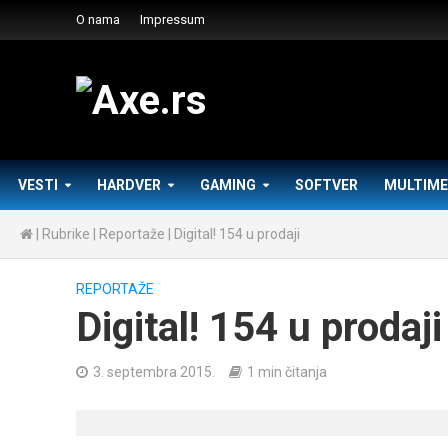
O nama
Impressum
VESTI
HARDVER
GAMING
SOFTVER
MULTIME
|
Rubrike
|
Reportaže
|
Digital! 154 u prodaji
REPORTAŽE
Digital! 154 u prodaji
3. septembra 2015.
1 min čitanja