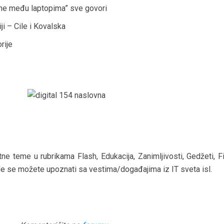
che među laptopima” sve govori
ji – Cile i Kovalska
rije
tne teme u rubrikama Flash, Edukacija, Zanimljivosti, Gedžeti, F
e se možete upoznati sa vestima/događajima iz IT sveta isl.