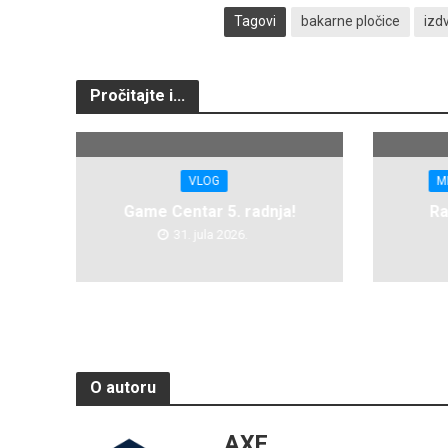
Tagovi
bakarne pločice
izd
Pročitajte i...
VLOG
M
Game Centar 5. radnja!
Ra
31. jula 2026.
O autoru
AXE