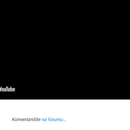
Komentarišite
na forumu…