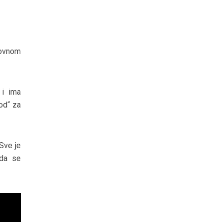
novnom
 i ima
od“ za
Sve je
 da se