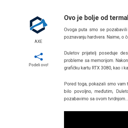
Ovo je bolje od terma
Ovoga puta smo se pozabavili
poznavanju hardvera. Naime, o 
AXE
Duletov prijatelj poseduje d
probleme sa memorijom. Nakon tu
Podeli ovo!
grafičku kartu RTX 3080, kao i k
Pored toga, pokazali smo vam t
bilo povoljno, međutim, Dulet
pozabavimo sa ovom tvrdnjom