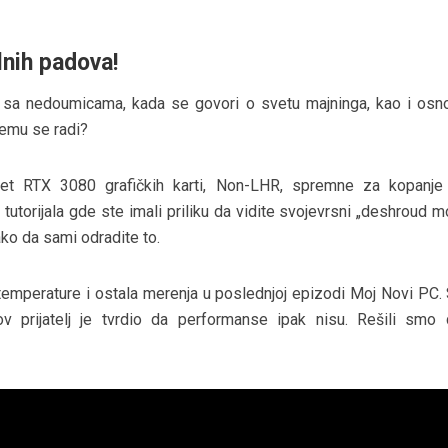
lnih padova!
 sa nedoumicama, kada se govori o svetu majninga, kao i os
čemu se radi?
eset RTX 3080 grafičkih karti, Non-LHR, spremne za kopanje
torijala gde ste imali priliku da vidite svojevrsni „deshroud m
ako da sami odradite to.
emperature i ostala merenja u poslednjoj epizodi Moj Novi PC. 
ov prijatelj je tvrdio da performanse ipak nisu. Rešili smo
…