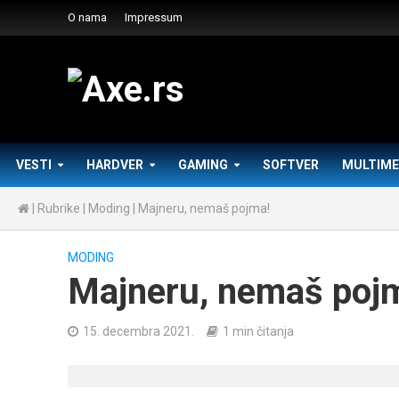
O nama
Impressum
VESTI
HARDVER
GAMING
SOFTVER
MULTIME
|
Rubrike
|
Moding
|
Majneru, nemaš pojma!
MODING
Majneru, nemaš poj
15. decembra 2021.
1 min čitanja