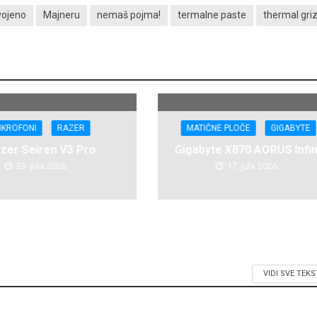
vojeno
Majneru
nemaš pojma!
termalne paste
thermal gri
IKROFONI
RAZER
MATIČNE PLOČE
GIGABYTE
zer Seiren V3 Pro
Gigabyte X870 AORUS Infin
29. jula 2026.
17. jula 2026.
VIDI SVE TEK