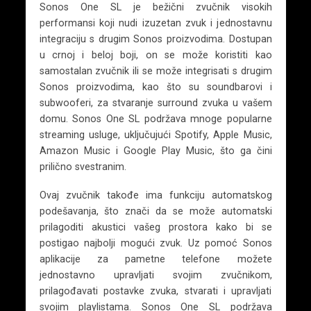
Sonos One SL je bežični zvučnik visokih
performansi koji nudi izuzetan zvuk i jednostavnu
integraciju s drugim Sonos proizvodima. Dostupan
u crnoj i beloj boji, on se može koristiti kao
samostalan zvučnik ili se može integrisati s drugim
Sonos proizvodima, kao što su soundbarovi i
subwooferi, za stvaranje surround zvuka u vašem
domu. Sonos One SL podržava mnoge popularne
streaming usluge, uključujući Spotify, Apple Music,
Amazon Music i Google Play Music, što ga čini
prilično svestranim.
Ovaj zvučnik takođe ima funkciju automatskog
podešavanja, što znači da se može automatski
prilagoditi akustici vašeg prostora kako bi se
postigao najbolji mogući zvuk. Uz pomoć Sonos
aplikacije za pametne telefone možete
jednostavno upravljati svojim zvučnikom,
prilagođavati postavke zvuka, stvarati i upravljati
svojim playlistama. Sonos One SL podržava