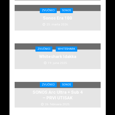
ZVUČNICI
SONOS
Sonos Era 100
25. marta 2026.
ZVUČNICI
WHITESHARK
Whiteshark Idakka
19. juna 2025.
ZVUČNICI
SONOS
SONOS Arc Ultra + Sub 4
– PRVI UTISAK
26. februara 2025.