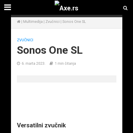
|
Multimedija
|
Zvučnici
|
Sonos One SL
ZVUČNICI
Sonos One SL
6. marta 2023.
1 min čitanja
Versatilni zvučnik