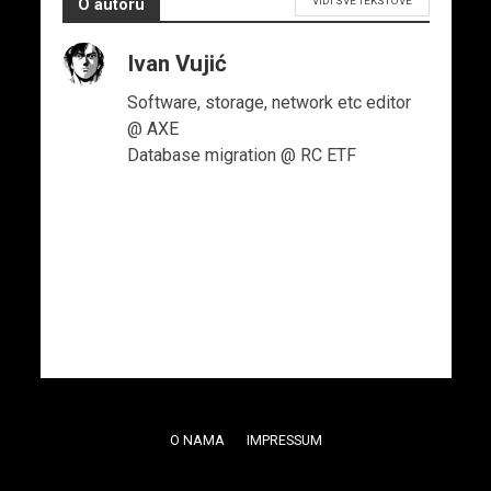
VIDI SVE TEKSTOVE
O autoru
Ivan Vujić
Software, storage, network etc editor
@ AXE
Database migration @ RC ETF
O NAMA
IMPRESSUM