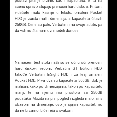
postavi pitanje brzine, kao i kapaciteta. E tu na
scenu upravo stupaju prenosni hard diskovi. Pritom,
videćete malo kasnije u tekstu, omaleni Pocket
HDD je zaista malih dimenzija, a kapaciteta čitavih
250GB. Cene su pale, Verbatim ima svoje adute, pa
da vidimo šta nam ovi modeli donose.
Na našem test stolu našli su se oči u oči prenosni
hard diskovi, redom, Verbatim GT Edition HDD,
takođe Verbatim InSight HDD i za kraj omaleni
Pocket HDD. Prva dva su kapaciteta 500GB, dok je
mališan, kako po dimenzijama, tako i po kapacitetu
manji, te na njemu ima prostora za 250GB
podataka. Možda na prvi pogled i izgleda malo, ali s
obzirom na dimenzije, ovo je sjajan kapacitet, no
da ne brzamo, biće reči o svakom.