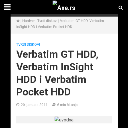
|
Hardver
|
Tvrdi diskovi
|
Verbatim GT HDD, Verbatim
InSight HDD i Verbatim Pocket HDD
TVRDI DISKOVI
Verbatim GT HDD,
Verbatim InSight
HDD i Verbatim
Pocket HDD
20. januara 2011.
6 min čitanja