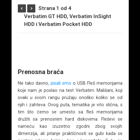
Strana 1 od 4
Verbatim GT HDD, Verbatim InSight
HDD i Verbatim Pocket HDD
Prenosna braća
Ne tako davno,
pisali smo
o USB Fleš memorijama
koje nam je poslao na test Verbatim. Mališani, koji
svaki u svom rangu pružaju onoliko koliko se od
njih i zahteva. Ovog puta, tematika je vrlo slična, s
tim što ćemo se umesto sa fleš memorijama
družiti sa prenosnim hard diskovima. Fleševi se
nameću kao izuzetno zgodni zbog svojih
dimenzija, ali pitanje praktičnosti se gubi kada se